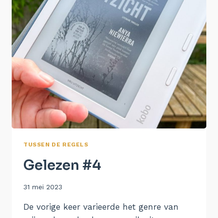
TUSSEN DE REGELS
Gelezen #4
Door
31 mei 2023
Aukje
De vorige keer varieerde het genre van