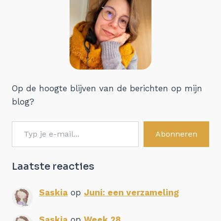
Op de hoogte blijven van de berichten op mijn
blog?
Typ je e-mail...
Abonneren
Laatste reacties
Saskia
op
Juni: een verzameling
Saskia
op
Week 28