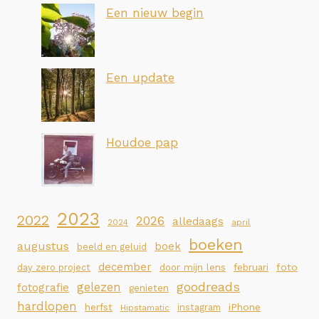
Een nieuw begin
Een update
Houdoe pap
2023
2022
2026
alledaags
2024
april
boeken
augustus
boek
beeld en geluid
december
foto
day zero project
door mijn lens
februari
goodreads
gelezen
fotografie
genieten
hardlopen
iPhone
herfst
instagram
Hipstamatic