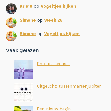
Kris10
op
Vogeltjes kijken
Simone
op
Week 28
Simone
op
Vogeltjes kijken
Vaak gelezen
En dan ineens…
Uitgelicht: tussenmarsenjupiter
Een nieuw begin