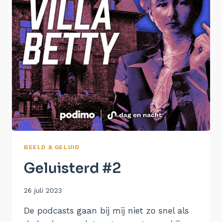
BEELD & GELUID
Geluisterd #2
Door
26 juli 2023
Aukje
De podcasts gaan bij mij niet zo snel als