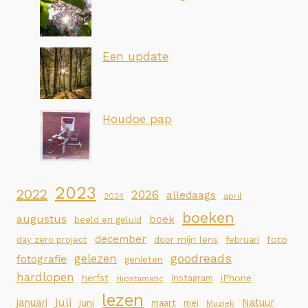
Een update
Houdoe pap
2023
2022
2026
alledaags
2024
april
boeken
augustus
boek
beeld en geluid
december
foto
day zero project
door mijn lens
februari
goodreads
gelezen
fotografie
genieten
hardlopen
iPhone
herfst
instagram
Hipstamatic
lezen
juli
januari
Natuur
juni
maart
mei
Muziek