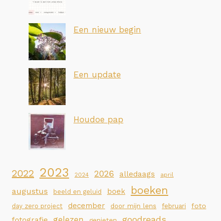
Een nieuw begin
Een update
Houdoe pap
2023
2022
2026
alledaags
2024
april
boeken
augustus
boek
beeld en geluid
december
foto
day zero project
door mijn lens
februari
goodreads
gelezen
fotografie
genieten