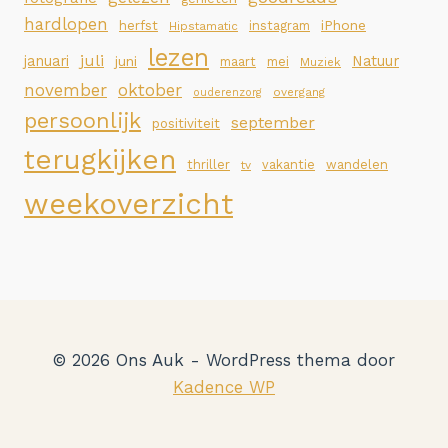
hardlopen
iPhone
herfst
instagram
Hipstamatic
lezen
juli
januari
Natuur
juni
maart
mei
Muziek
november
oktober
overgang
ouderenzorg
persoonlijk
september
positiviteit
terugkijken
thriller
vakantie
wandelen
tv
weekoverzicht
© 2026 Ons Auk - WordPress thema door
Kadence WP