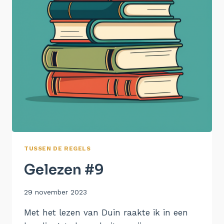
TUSSEN DE REGELS
Gelezen #9
Door
29 november 2023
Aukje
Met het lezen van Duin raakte ik in een