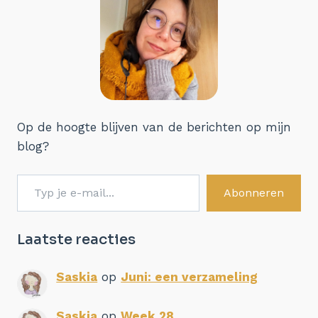
Op de hoogte blijven van de berichten op mijn
blog?
Typ je e-mail...
Abonneren
Laatste reacties
Saskia
op
Juni: een verzameling
Saskia
op
Week 28