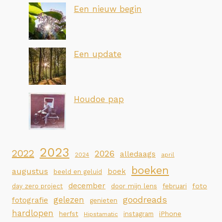
Een nieuw begin
Een update
Houdoe pap
2023
2022
2026
alledaags
2024
april
boeken
augustus
boek
beeld en geluid
december
foto
day zero project
door mijn lens
februari
goodreads
gelezen
fotografie
genieten
hardlopen
iPhone
herfst
instagram
Hipstamatic