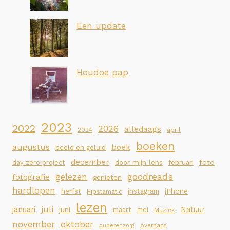
Een update
Houdoe pap
2023
2022
2026
alledaags
2024
april
boeken
augustus
boek
beeld en geluid
december
foto
day zero project
door mijn lens
februari
goodreads
gelezen
fotografie
genieten
hardlopen
iPhone
herfst
instagram
Hipstamatic
lezen
juli
januari
Natuur
juni
maart
mei
Muziek
november
oktober
overgang
ouderenzorg