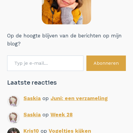
Op de hoogte blijven van de berichten op mijn
blog?
Typ je e-mail...
Abonneren
Laatste reacties
Saskia
op
Juni: een verzameling
Saskia
op
Week 28
Kris10
op
Vogeltjes kijken