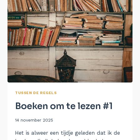
TUSSEN DE REGELS
Boeken om te lezen #1
Door
14 november 2025
Aukje
Het is alweer een tijdje geleden dat ik de