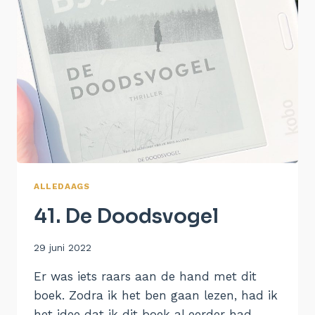
ALLEDAAGS
41. De Doodsvogel
Door
29 juni 2022
Aukje
Er was iets raars aan de hand met dit
boek. Zodra ik het ben gaan lezen, had ik
het idee dat ik dit boek al eerder had