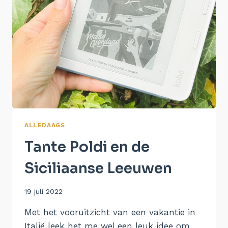
ALLEDAAGS
Tante Poldi en de
Siciliaanse Leeuwen
Door
19 juli 2022
Aukje
Met het vooruitzicht van een vakantie in
Italië leek het me wel een leuk idee om