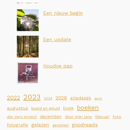
Een nieuw begin
Een update
Houdoe pap
2023
2022
2026
alledaags
2024
april
boeken
augustus
boek
beeld en geluid
december
foto
day zero project
door mijn lens
februari
goodreads
gelezen
fotografie
genieten