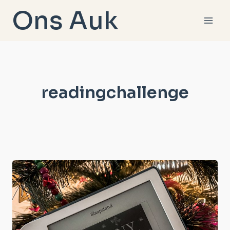
Doorgaan
Ons Auk
naar
inhoud
readingchallenge