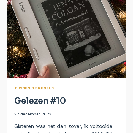
TUSSEN DE REGELS
Gelezen #10
Door
22 december 2023
Aukje
Gisteren was het dan zover, ik voltooide