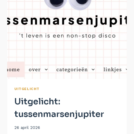
UITGELICHT
Uitgelicht:
tussenmarsenjupiter
Door
26 april 2026
Aukje