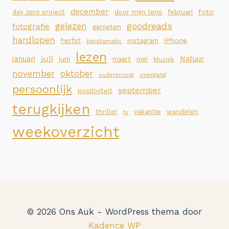
december
foto
day zero project
door mijn lens
februari
goodreads
gelezen
fotografie
genieten
hardlopen
iPhone
herfst
instagram
Hipstamatic
lezen
juli
januari
Natuur
juni
maart
mei
Muziek
november
oktober
overgang
ouderenzorg
persoonlijk
september
positiviteit
terugkijken
thriller
vakantie
wandelen
tv
weekoverzicht
© 2026 Ons Auk - WordPress thema door
Kadence WP