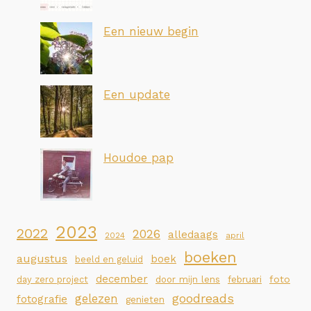
Een nieuw begin
Een update
Houdoe pap
2023
2022
2026
alledaags
2024
april
boeken
augustus
boek
beeld en geluid
december
foto
day zero project
door mijn lens
februari
goodreads
gelezen
fotografie
genieten