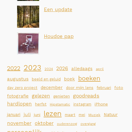
Een update
Houdoe pap
2023
2022
2026
alledaags
2024
april
boeken
augustus
boek
beeld en geluid
december
foto
day zero project
door mijn lens
februari
goodreads
gelezen
fotografie
genieten
hardlopen
iPhone
herfst
instagram
Hipstamatic
lezen
juli
januari
Natuur
juni
maart
mei
Muziek
november
oktober
overgang
ouderenzorg