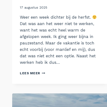
Door
17 augustus 2025
Aukje
Weer een week dichter bij de herfst.
Dat was aan het weer niet te werken,
want het was echt heel warm de
afgelopen week. Ik ging weer bijna in
pauzestand. Maar de vakantie is toch
echt voorbij (voor manlief en mij), dus
dat was niet echt een optie. Naast het
werken heb ik dus…
DOOR
LEES MEER
DE
WEEK
HEEN
–
WEEK
33