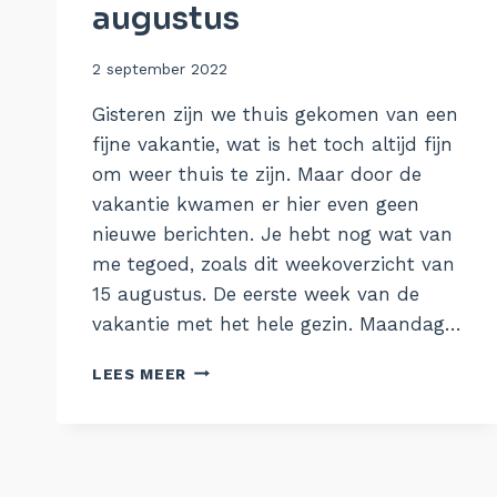
augustus
Door
2 september 2022
Aukje
Gisteren zijn we thuis gekomen van een
fijne vakantie, wat is het toch altijd fijn
om weer thuis te zijn. Maar door de
vakantie kwamen er hier even geen
nieuwe berichten. Je hebt nog wat van
me tegoed, zoals dit weekoverzicht van
15 augustus. De eerste week van de
vakantie met het hele gezin. Maandag…
DE
LEES MEER
WEEK
VAN
15
AUGUSTUS