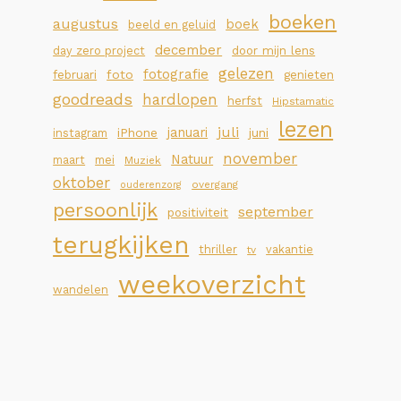
boeken
augustus
boek
beeld en geluid
december
day zero project
door mijn lens
gelezen
fotografie
foto
februari
genieten
goodreads
hardlopen
herfst
Hipstamatic
lezen
juli
januari
iPhone
juni
instagram
november
Natuur
maart
mei
Muziek
oktober
overgang
ouderenzorg
persoonlijk
september
positiviteit
terugkijken
thriller
vakantie
tv
weekoverzicht
wandelen