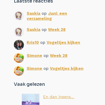
Laatste reacties
Saskia
op
Juni: een
verzameling
Saskia
op
Week 28
Kris10
op
Vogeltjes kijken
Simone
op
Week 28
Simone
op
Vogeltjes kijken
Vaak gelezen
En dan ineens…