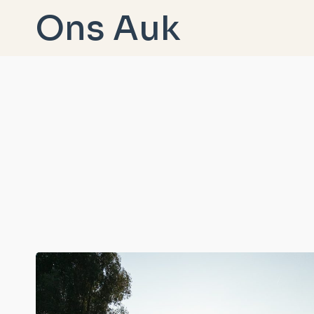
Doorgaan
Ons Auk
naar
inhoud