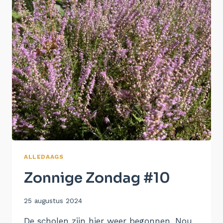
ALLEDAAGS
Zonnige Zondag #10
Door
25 augustus 2024
Aukje
De scholen zijn hier weer begonnen. Nou