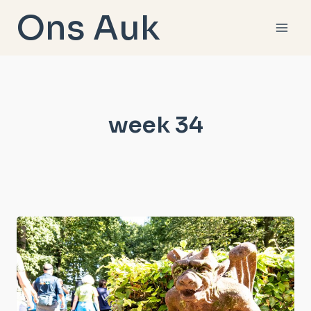
Doorgaan
Ons Auk
naar
inhoud
week 34