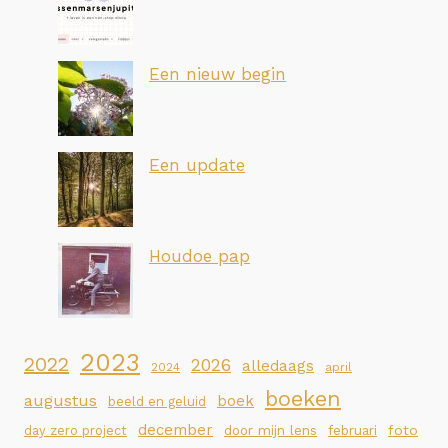
Een nieuw begin
Een update
Houdoe pap
2023
2022
2026
alledaags
2024
april
boeken
augustus
boek
beeld en geluid
december
foto
day zero project
door mijn lens
februari