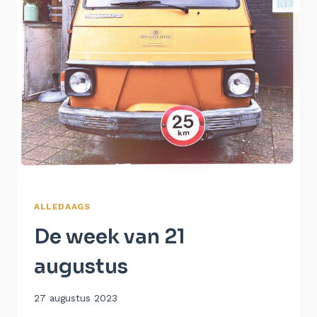
ALLEDAAGS
De week van 21
augustus
Door
27 augustus 2023
Aukje