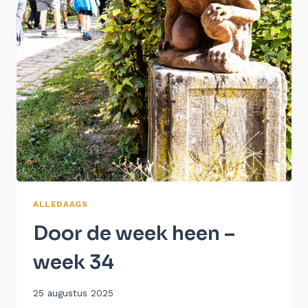
ALLEDAAGS
Door de week heen –
week 34
Door
25 augustus 2025
Aukje