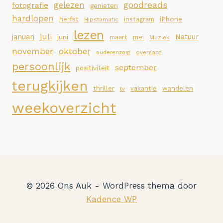
goodreads
gelezen
fotografie
genieten
hardlopen
iPhone
herfst
instagram
Hipstamatic
lezen
juli
januari
Natuur
juni
maart
mei
Muziek
november
oktober
overgang
ouderenzorg
persoonlijk
september
positiviteit
terugkijken
thriller
vakantie
wandelen
tv
weekoverzicht
© 2026 Ons Auk - WordPress thema door
Kadence WP