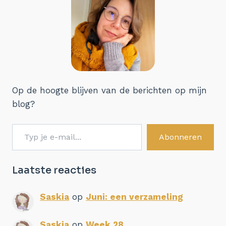
Op de hoogte blijven van de berichten op mijn
blog?
Typ je e-mail...
Abonneren
Laatste reacties
Saskia
op
Juni: een verzameling
Saskia
op
Week 28