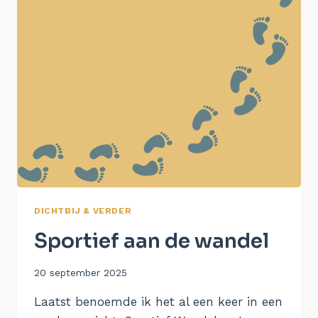
DICHTBIJ & VERDER
Sportief aan de wandel
Door
20 september 2025
Aukje
Laatst benoemde ik het al een keer in een