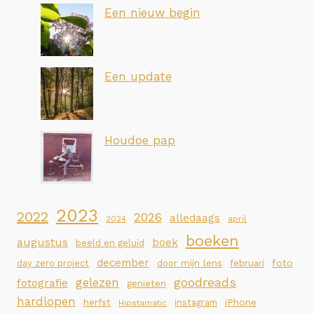
Een nieuw begin
Een update
Houdoe pap
2023
2022
2026
alledaags
2024
april
boeken
augustus
boek
beeld en geluid
december
foto
day zero project
door mijn lens
februari
goodreads
gelezen
fotografie
genieten
hardlopen
iPhone
herfst
instagram
Hipstamatic