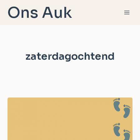
Doorgaan
Ons Auk
naar
inhoud
zaterdagochtend