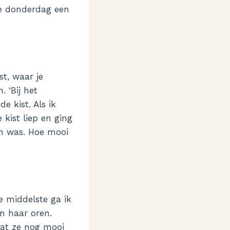
ze donderdag een
st, waar je
 ‘Bij het
e kist. Als ik
kist liep en ging
en was. Hoe mooi
e middelste ga ik
n haar oren.
dat ze nog mooi