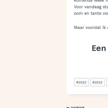
komende week heb
Voor vandaag st
oom en tante voo
Maar voordat ik d
Een
Bericht
#
2022
#
2023
tags:
VORIGE