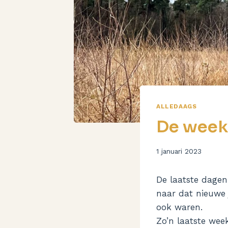
ALLEDAAGS
De week
Door
1 januari 2023
Aukje
De laatste dagen
naar dat nieuwe 
ook waren.
Zo’n laatste week