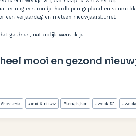
 ik een weekje vrij, dat slaap ik wel weer bij.
aat er nog een rondje hardlopen gepland en vanmidd
r een verjaardag en meteen nieuwjaarsborrel.
at ga doen, natuurlijk wens ik je:
 heel mooi en gezond nieuwj
#
kerstmis
#
oud & nieuw
#
terugkijken
#
week 52
#
weeko