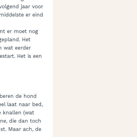
‘volgend jaar voor
 middelste er eind
ant er moet nog
gepland. Het
en wat eerder
start. Het is een
oberen de hond
el laat naar bed,
e knallen (wat
ne, die dan toch
ust. Maar ach, de