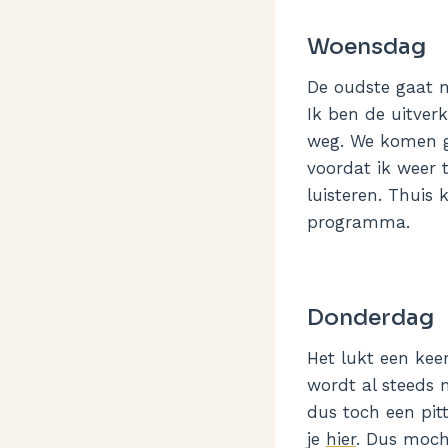
Woensdag
De oudste gaat m
Ik ben de uitverk
weg. We komen ge
voordat ik weer 
luisteren. Thuis 
programma.
Donderdag
Het lukt een kee
wordt al steeds 
dus toch een pitt
je
hier
. Dus moch