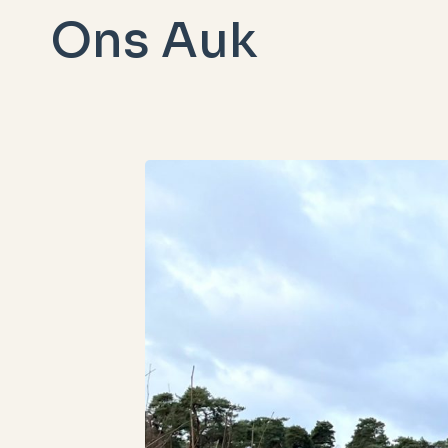
Doorgaan
Ons Auk
naar
inhoud