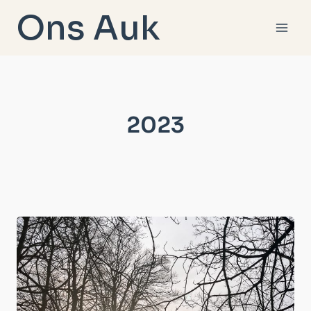
Doorgaan
Ons Auk
naar
inhoud
2023