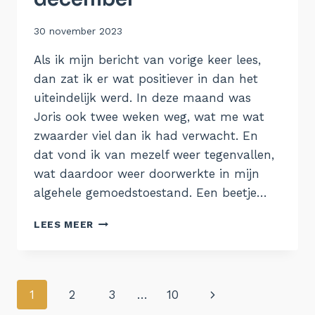
Door
30 november 2023
Aukje
Als ik mijn bericht van vorige keer lees,
dan zat ik er wat positiever in dan het
uiteindelijk werd. In deze maand was
Joris ook twee weken weg, wat me wat
zwaarder viel dan ik had verwacht. En
dat vond ik van mezelf weer tegenvallen,
wat daardoor weer doorwerkte in mijn
algehele gemoedstoestand. Een beetje…
VAN
LEES MEER
NOVEMBER
NAAR
DECEMBER
Paginanavigatie
Volgende
1
2
3
…
10