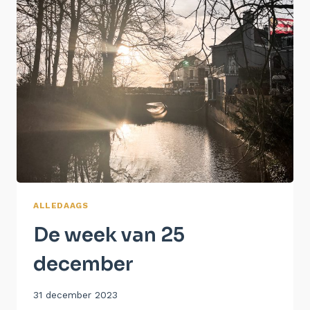
ALLEDAAGS
De week van 25
december
Door
31 december 2023
Aukje