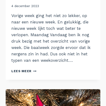
Door
4 december 2023
Aukje
Vorige week ging het niet zo lekker, op
naar een nieuwe week. En gelukkig, die
nieuwe week lijkt toch wat beter te
verlopen. Maandag Vandaag ben ik nog
druk bezig met het overzicht van vorige
week. Die baalweek zorgde ervoor dat ik
nergens zin in had. Dus ook niet in het
typen van een weekoverzicht….
DE
LEES MEER
WEEK
VAN
27
NOVEMBER