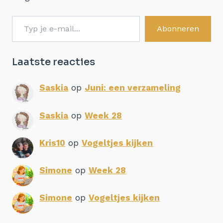
Typ je e-mail...
Abonneren
Laatste reacties
Saskia
op
Juni: een verzameling
Saskia
op
Week 28
Kris10
op
Vogeltjes kijken
Simone
op
Week 28
Simone
op
Vogeltjes kijken