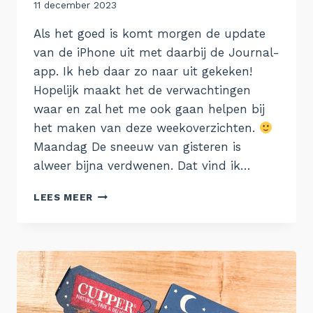
Door
11 december 2023
Aukje
Als het goed is komt morgen de update
van de iPhone uit met daarbij de Journal-
app. Ik heb daar zo naar uit gekeken!
Hopelijk maakt het de verwachtingen
waar en zal het me ook gaan helpen bij
het maken van deze weekoverzichten.
Maandag De sneeuw van gisteren is
alweer bijna verdwenen. Dat vind ik…
DE
LEES MEER
WEEK
VAN
4
DECEMBER