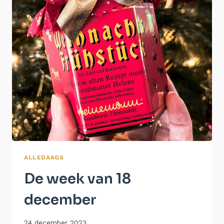
ALLEDAAGS
De week van 18
december
Door
24 december 2023