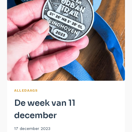
ALLEDAAGS
De week van 11
december
Door
17 december 2023