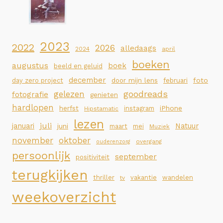
2023
2022
2026
alledaags
2024
april
boeken
augustus
boek
beeld en geluid
december
foto
day zero project
door mijn lens
februari
goodreads
gelezen
fotografie
genieten
hardlopen
iPhone
herfst
instagram
Hipstamatic
lezen
juli
januari
Natuur
juni
maart
mei
Muziek
november
oktober
overgang
ouderenzorg
persoonlijk
september
positiviteit
terugkijken
thriller
vakantie
wandelen
tv
weekoverzicht