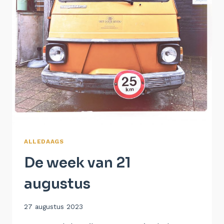
ALLEDAAGS
De week van 21
augustus
Door
27 augustus 2023
Aukje