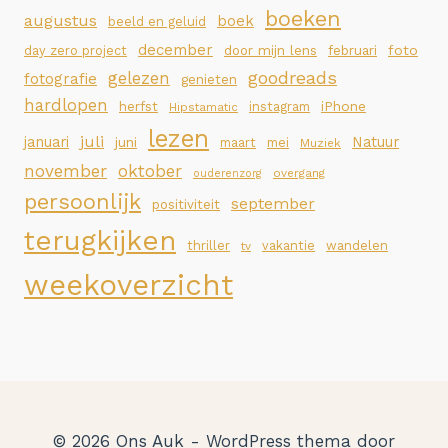
boeken
augustus
boek
beeld en geluid
december
foto
day zero project
door mijn lens
februari
goodreads
gelezen
fotografie
genieten
hardlopen
iPhone
herfst
instagram
Hipstamatic
lezen
juli
januari
Natuur
juni
maart
mei
Muziek
november
oktober
overgang
ouderenzorg
persoonlijk
september
positiviteit
terugkijken
thriller
vakantie
wandelen
tv
weekoverzicht
© 2026 Ons Auk - WordPress thema door