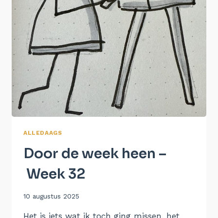
ALLEDAAGS
Door de week heen –
Week 32
Door
10 augustus 2025
Aukje
Het is iets wat ik toch ging missen, het