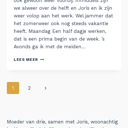
ook gewoon weer voorbij. Inmiddels zijn
we alweer over de helft en Joris en ik zijn
weer volop aan het werk. Wel jammer dat
het zomerweer ook nog steeds vakantie
heeft. Maandag Een half dagje werken,
dat is een prima begin van de week. ’s
Avonds ga ik met de meiden…
DE
LEES MEER
WEEK
VAN
7
AUGUSTUS
Paginanavigatie
Volgende
1
2
pagina
Moeder van drie, samen met Joris, woonachtig