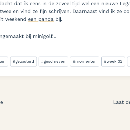
dacht dat ik eens in de zoveel tijd wel een nieuwe Le
twee en vind ze fijn schrijven. Daarnaast vind ik ze o
 dit weekend
een panda
bij.
 ingemaakt bij minigolf…
zen
#
geluisterd
#
geschreven
#
momenten
#
week 32
ee
Laat d