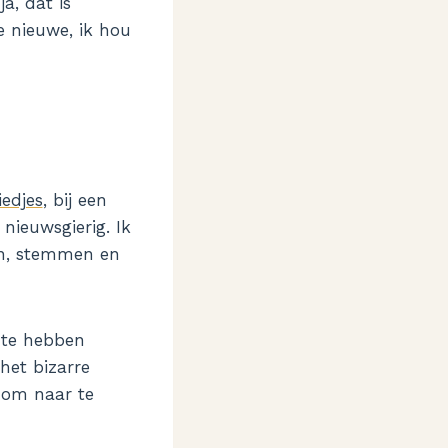
a, dat is
e nieuwe, ik hou
edjes
, bij een
 nieuwsgierig. Ik
en, stemmen en
t te hebben
 het bizarre
n om naar te