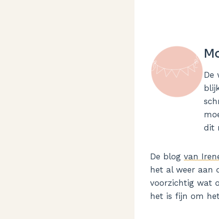
M
De 
bli
sch
moe
dit 
De blog
van Iren
het al weer aan 
voorzichtig wat 
het is fijn om he