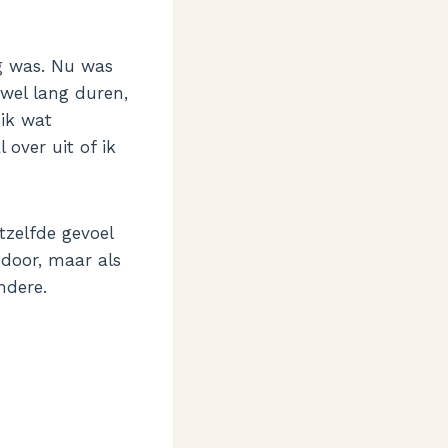
ig was. Nu was
 wel lang duren,
 ik wat
 over uit of ik
tzelfde gevoel
 door, maar als
ndere.