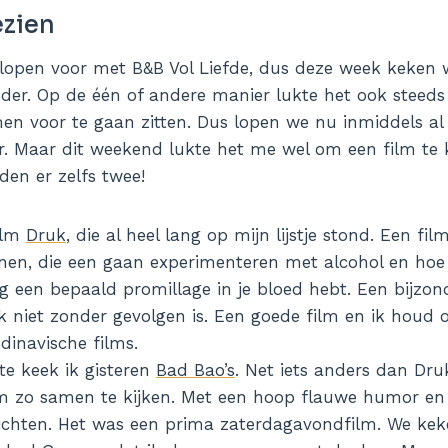
zien
lopen voor met B&B Vol Liefde, dus deze week keken 
der. Op de één of andere manier lukte het ook steeds
en voor te gaan zitten. Dus lopen we nu inmiddels a
r. Maar dit weekend lukte het me wel om een film te k
den er zelfs twee!
ilm
Druk
, die al heel lang op mijn lijstje stond. Een fi
en, die een gaan experimenteren met alcohol en hoe j
ag een bepaald promillage in je bloed hebt. Een bijzon
jk niet zonder gevolgen is. Een goede film en ik houd 
dinavische films.
te keek ik gisteren
Bad Bao’s
. Net iets anders dan Dru
m zo samen te kijken. Met een hoop flauwe humor en
ichten. Het was een prima zaterdagavondfilm. We ke