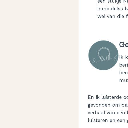
een stukje N
inmiddels al
wel van die 
Ge
Ik 
ber
ben
muz
En ik luisterde 
gevonden om dat
verhaal van een 
luisteren en een