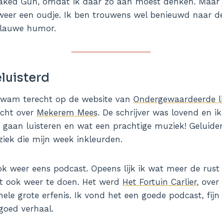
aked Gun, omdat ik daar zo aan moest denken. Maar j
weer een oudje. Ik ben trouwens wel benieuwd naar d
flauwe humor.
luisterd
kwam terecht op de website van
Ondergewaardeerde li
icht over
Mekerem Mees
. De schrijver was lovend en ik
 gaan luisteren en wat een prachtige muziek! Geluid
iek die mijn week inkleurden.
ook weer eens podcast. Opeens lijk ik wat meer de rus
 ook weer te doen. Het werd
Het Fortuin Carlier
, over
hele grote erfenis. Ik vond het een goede podcast, fij
 goed verhaal.