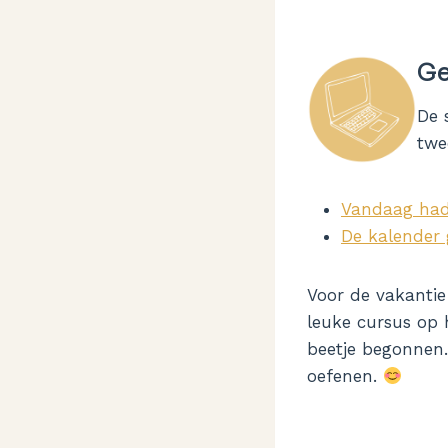
Ge
De 
twe
Vandaag had 
De kalender
Voor de vakantie
leuke cursus op 
beetje begonnen.
oefenen.