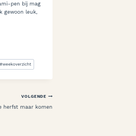
gami-pen bij mag
ok gewoon leuk,
#
weekoverzicht
VOLGENDE
e herfst maar komen