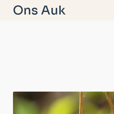
Doorgaan
Ons Auk
naar
inhoud