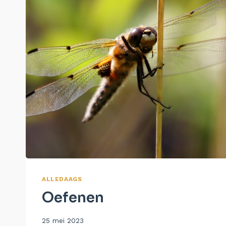
ALLEDAAGS
Oefenen
Door
25 mei 2023