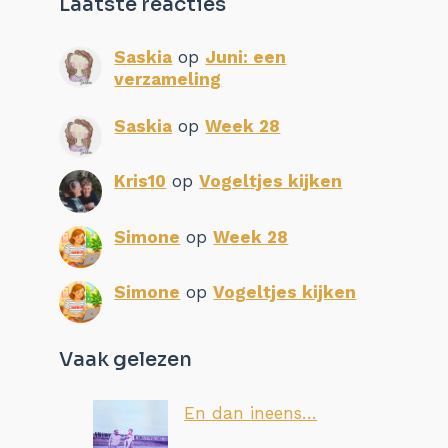
Laatste reacties
Saskia
op
Juni: een
verzameling
Saskia
op
Week 28
Kris10
op
Vogeltjes kijken
Simone
op
Week 28
Simone
op
Vogeltjes kijken
Vaak gelezen
En dan ineens…