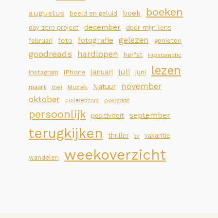
boeken
augustus
boek
beeld en geluid
december
day zero project
door mijn lens
gelezen
fotografie
foto
februari
genieten
goodreads
hardlopen
herfst
Hipstamatic
lezen
juli
januari
iPhone
juni
instagram
november
Natuur
maart
mei
Muziek
oktober
overgang
ouderenzorg
persoonlijk
september
positiviteit
terugkijken
thriller
vakantie
tv
weekoverzicht
wandelen