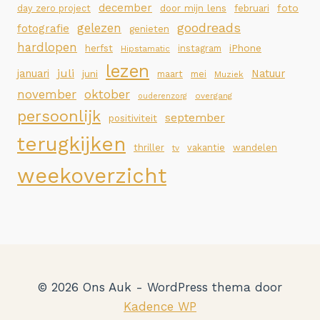
december
foto
day zero project
door mijn lens
februari
goodreads
gelezen
fotografie
genieten
hardlopen
iPhone
herfst
instagram
Hipstamatic
lezen
juli
januari
Natuur
juni
maart
mei
Muziek
november
oktober
overgang
ouderenzorg
persoonlijk
september
positiviteit
terugkijken
thriller
vakantie
wandelen
tv
weekoverzicht
© 2026 Ons Auk - WordPress thema door
Kadence WP