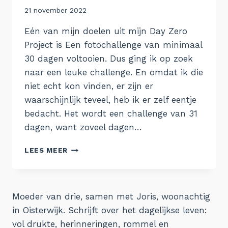
Door
21 november 2022
Aukje
Eén van mijn doelen uit mijn Day Zero
Project is Een fotochallenge van minimaal
30 dagen voltooien. Dus ging ik op zoek
naar een leuke challenge. En omdat ik die
niet echt kon vinden, er zijn er
waarschijnlijk teveel, heb ik er zelf eentje
bedacht. Het wordt een challenge van 31
dagen, want zoveel dagen…
DECEMBER
LEES MEER
FOTOCHALLENGE,
DOE
JE
MEE?
Moeder van drie, samen met Joris, woonachtig
in Oisterwijk. Schrijft over het dagelijkse leven:
vol drukte, herinneringen, rommel en