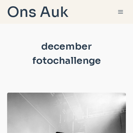
Doorgaan
Ons Auk
naar
inhoud
december
fotochallenge