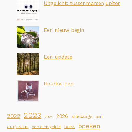
Uitgelicht: tussenmarsenjupiter
Een nieuw begin
Een update
Houdoe pap
2023
2022
2026
alledaags
2024
april
boeken
augustus
boek
beeld en geluid