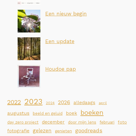
Een nieuw begin
Een update
Houdoe pap
2023
2022
2026
alledaags
2024
april
boeken
augustus
boek
beeld en geluid
december
foto
day zero project
door mijn lens
februari
goodreads
gelezen
fotografie
genieten