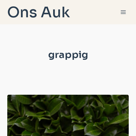
Doorgaan
Ons Auk
naar
inhoud
grappig