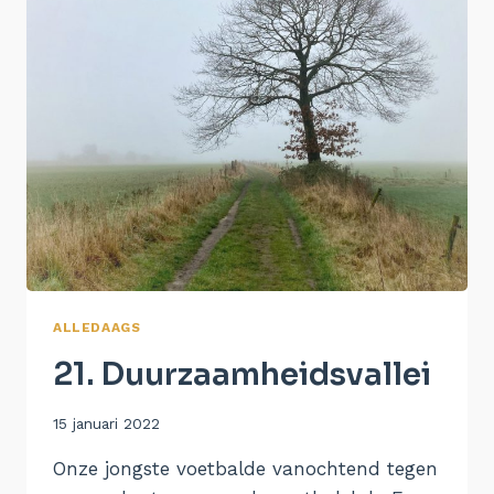
ALLEDAAGS
21. Duurzaamheidsvallei
Door
15 januari 2022
Aukje
Onze jongste voetbalde vanochtend tegen