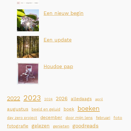
Een nieuw begin
Een update
Houdoe pap
2023
2022
2026
alledaags
2024
april
boeken
augustus
boek
beeld en geluid
december
foto
day zero project
door mijn lens
februari
goodreads
gelezen
fotografie
genieten