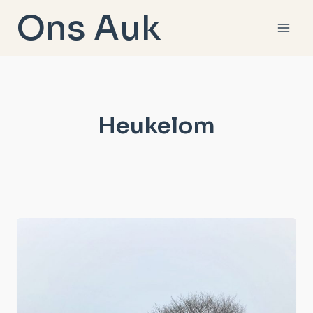
Doorgaan
Ons Auk
naar
inhoud
Heukelom