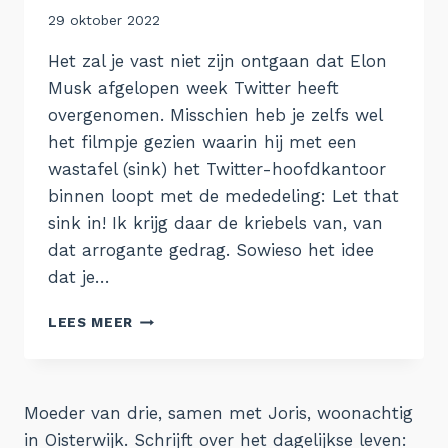
Door
29 oktober 2022
Aukje
Het zal je vast niet zijn ontgaan dat Elon
Musk afgelopen week Twitter heeft
overgenomen. Misschien heb je zelfs wel
het filmpje gezien waarin hij met een
wastafel (sink) het Twitter-hoofdkantoor
binnen loopt met de mededeling: Let that
sink in! Ik krijg daar de kriebels van, van
dat arrogante gedrag. Sowieso het idee
dat je…
MASTODON
LEES MEER
EN
PIXELFED
ALS
VERVANGER
Moeder van drie, samen met Joris, woonachtig
VOOR
in Oisterwijk. Schrijft over het dagelijkse leven:
TWITTER