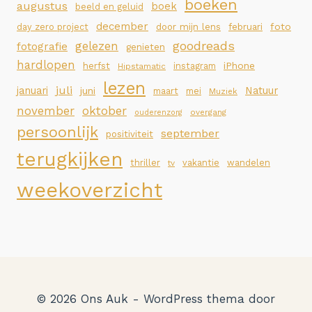
boeken
augustus
boek
beeld en geluid
december
foto
day zero project
door mijn lens
februari
goodreads
gelezen
fotografie
genieten
hardlopen
iPhone
herfst
instagram
Hipstamatic
lezen
juli
januari
Natuur
juni
maart
mei
Muziek
november
oktober
overgang
ouderenzorg
persoonlijk
september
positiviteit
terugkijken
thriller
vakantie
wandelen
tv
weekoverzicht
© 2026 Ons Auk - WordPress thema door