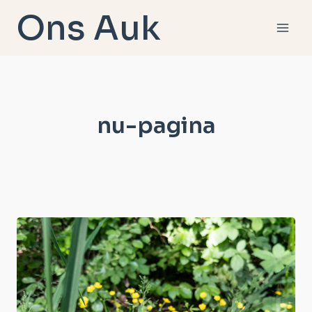
Doorgaan
Ons Auk
naar
inhoud
nu-pagina