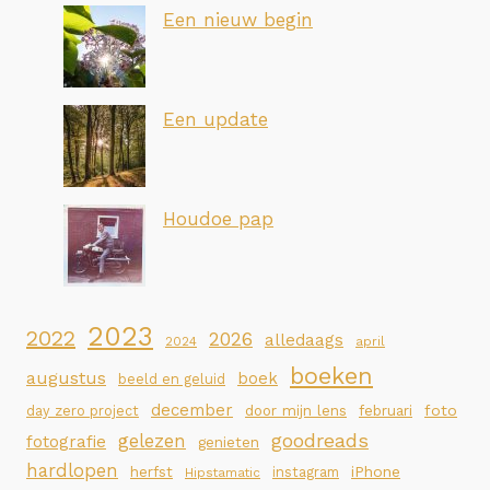
Een nieuw begin
Een update
Houdoe pap
2023
2022
2026
alledaags
2024
april
boeken
augustus
boek
beeld en geluid
december
foto
day zero project
door mijn lens
februari
goodreads
gelezen
fotografie
genieten
hardlopen
iPhone
herfst
instagram
Hipstamatic