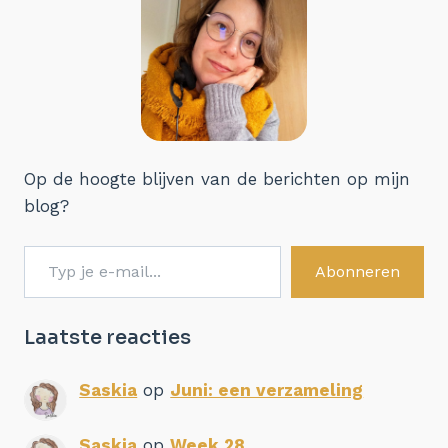
Op de hoogte blijven van de berichten op mijn
blog?
Typ je e-mail...
Abonneren
Laatste reacties
Saskia
op
Juni: een verzameling
Saskia
op
Week 28