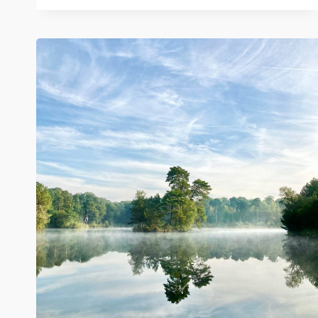
NATUURGEBIED
MOERENBURG
EN
DE
DUURZAAMHEIDSVALLEI