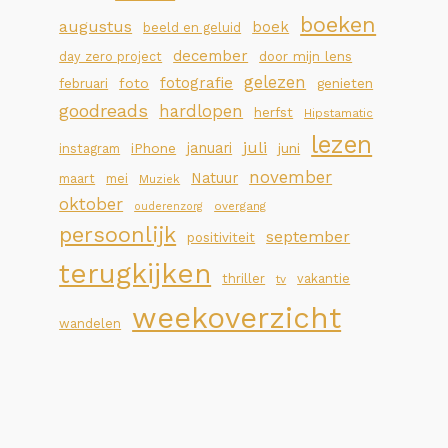
boeken
augustus
boek
beeld en geluid
december
day zero project
door mijn lens
gelezen
fotografie
foto
februari
genieten
goodreads
hardlopen
herfst
Hipstamatic
lezen
juli
januari
iPhone
juni
instagram
november
Natuur
maart
mei
Muziek
oktober
overgang
ouderenzorg
persoonlijk
september
positiviteit
terugkijken
thriller
vakantie
tv
weekoverzicht
wandelen