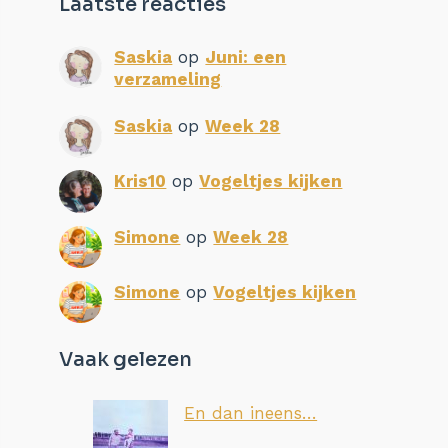
Laatste reacties
Saskia
op
Juni: een
verzameling
Saskia
op
Week 28
Kris10
op
Vogeltjes kijken
Simone
op
Week 28
Simone
op
Vogeltjes kijken
Vaak gelezen
En dan ineens…