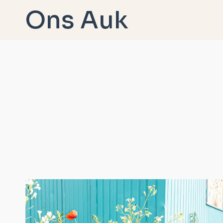
Doorgaan
Ons Auk
naar
inhoud