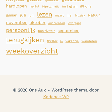
hardlopen
iPhone
herfst
instagram
Hipstamatic
lezen
juli
januari
Natuur
juni
maart
mei
Muziek
november
oktober
overgang
ouderenzorg
persoonlijk
september
positiviteit
terugkijken
thriller
vakantie
wandelen
tv
weekoverzicht
© 2026 Ons Auk - WordPress thema door
Kadence WP