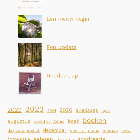
Een nieuw begin
Een update
Houdoe pap
2023
2022
2026
alledaags
2024
april
boeken
augustus
boek
beeld en geluid
december
foto
day zero project
door mijn lens
februari
goodreads
gelezen
fotografie
genieten