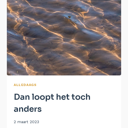
ALLEDAAGS
Dan loopt het toch
anders
Door
2 maart 2023
Aukje