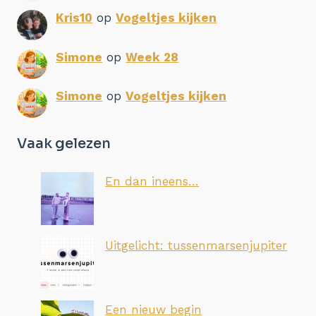
Kris10
op
Vogeltjes kijken
Simone
op
Week 28
Simone
op
Vogeltjes kijken
Vaak gelezen
En dan ineens…
Uitgelicht: tussenmarsenjupiter
Een nieuw begin