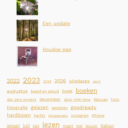
Een update
Houdoe pap
2023
2022
2026
alledaags
2024
april
boeken
augustus
boek
beeld en geluid
december
foto
day zero project
door mijn lens
februari
goodreads
gelezen
fotografie
genieten
hardlopen
iPhone
herfst
instagram
Hipstamatic
lezen
juli
januari
Natuur
juni
maart
mei
Muziek