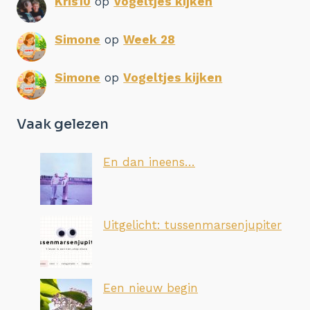
Kris10
op
Vogeltjes kijken
Simone
op
Week 28
Simone
op
Vogeltjes kijken
Vaak gelezen
En dan ineens…
Uitgelicht: tussenmarsenjupiter
Een nieuw begin