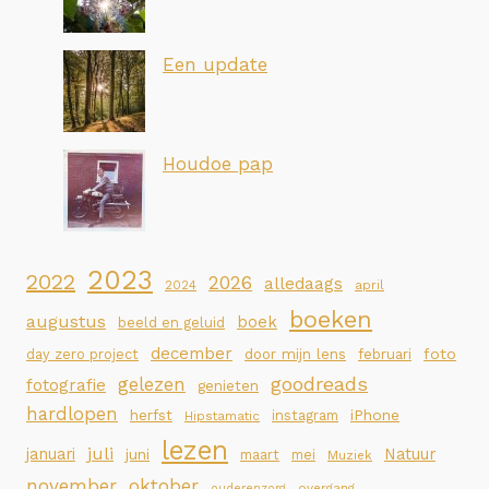
Een update
Houdoe pap
2023
2022
2026
alledaags
2024
april
boeken
augustus
boek
beeld en geluid
december
foto
day zero project
door mijn lens
februari
goodreads
gelezen
fotografie
genieten
hardlopen
iPhone
herfst
instagram
Hipstamatic
lezen
juli
januari
Natuur
juni
maart
mei
Muziek
november
oktober
overgang
ouderenzorg