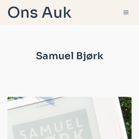
Doorgaan
Ons Auk
naar
inhoud
Samuel Bjørk