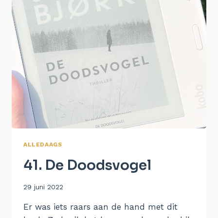
ALLEDAAGS
41. De Doodsvogel
Door
29 juni 2022
Aukje
Er was iets raars aan de hand met dit