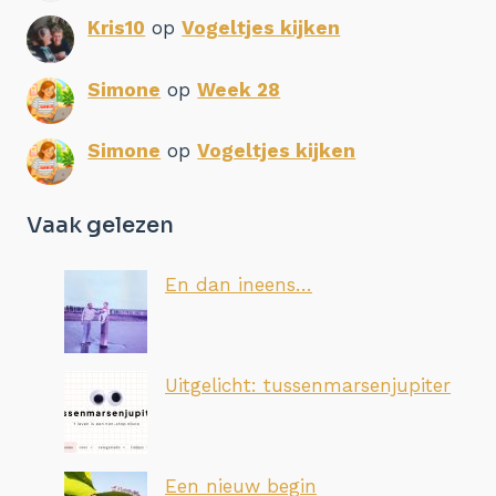
Kris10
op
Vogeltjes kijken
Simone
op
Week 28
Simone
op
Vogeltjes kijken
Vaak gelezen
En dan ineens…
Uitgelicht: tussenmarsenjupiter
Een nieuw begin