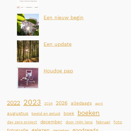
Een nieuw begin
Een update
Houdoe pap
2023
2022
2026
alledaags
2024
april
boeken
augustus
boek
beeld en geluid
december
foto
day zero project
door mijn lens
februari
goodreads
gelezen
fotografie
genieten