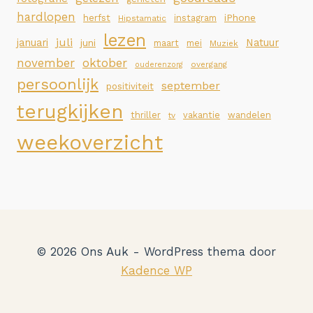
hardlopen
iPhone
herfst
instagram
Hipstamatic
lezen
juli
januari
Natuur
juni
maart
mei
Muziek
november
oktober
overgang
ouderenzorg
persoonlijk
september
positiviteit
terugkijken
thriller
vakantie
wandelen
tv
weekoverzicht
© 2026 Ons Auk - WordPress thema door
Kadence WP