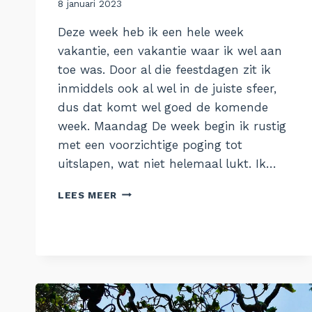
Door
8 januari 2023
Aukje
Deze week heb ik een hele week
vakantie, een vakantie waar ik wel aan
toe was. Door al die feestdagen zit ik
inmiddels ook al wel in de juiste sfeer,
dus dat komt wel goed de komende
week. Maandag De week begin ik rustig
met een voorzichtige poging tot
uitslapen, wat niet helemaal lukt. Ik…
DE
LEES MEER
WEEK
VAN
2
JANUARI