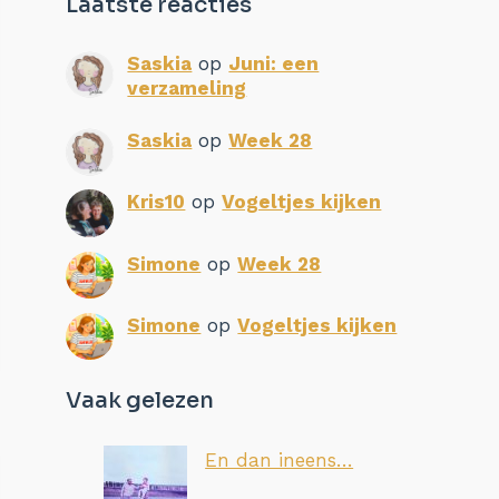
Laatste reacties
Saskia
op
Juni: een
verzameling
Saskia
op
Week 28
Kris10
op
Vogeltjes kijken
Simone
op
Week 28
Simone
op
Vogeltjes kijken
Vaak gelezen
En dan ineens…