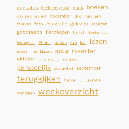
boeken
augustus
boek
beeld en geluid
december
day zero project
door mijn lens
gelezen
fotografie
foto
februari
genieten
goodreads
hardlopen
herfst
Hipstamatic
lezen
juli
januari
iPhone
juni
instagram
november
Natuur
maart
mei
Muziek
oktober
overgang
ouderenzorg
persoonlijk
september
positiviteit
terugkijken
thriller
vakantie
tv
weekoverzicht
wandelen