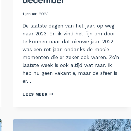
december
Door
1 januari 2023
Aukje
De laatste dagen van het jaar, op weg
naar 2023. En ik vind het fijn om door
te kunnen naar dat nieuwe jaar. 2022
was een rot jaar, ondanks de mooie
momenten die er zeker ook waren. Zo’n
laatste week is ook altijd wat raar. Ik
heb nu geen vakantie, maar de sfeer is
er…
DE
LEES MEER
WEEK
VAN
26
DECEMBER