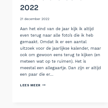
2022
Door
21 december 2022
Aukje
Aan het eind van de jaar kijk ik altijd
even terug naar alle foto’s die ik heb
gemaakt. Omdat ik er een aantal
uitzoek voor de jaarlijkse kalender, maar
ook om gewoon eens terug te kijken (en
meteen wat op te ruimen). Het is
meestal een allegaartje. Dan zijn er altijd
een paar die er…
FAVORIETE
LEES MEER
FOTO’S
VAN
2022