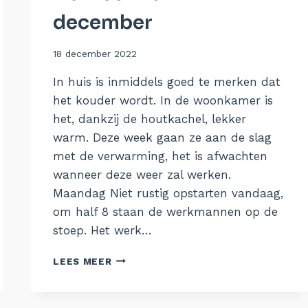
december
Door
18 december 2022
Aukje
In huis is inmiddels goed te merken dat
het kouder wordt. In de woonkamer is
het, dankzij de houtkachel, lekker
warm. Deze week gaan ze aan de slag
met de verwarming, het is afwachten
wanneer deze weer zal werken.
Maandag Niet rustig opstarten vandaag,
om half 8 staan de werkmannen op de
stoep. Het werk…
DE
LEES MEER
WEEK
VAN
12