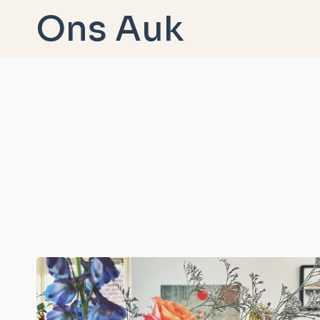
Doorgaan
Ons Auk
naar
inhoud