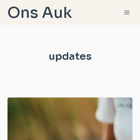
Doorgaan
Ons Auk
naar
inhoud
updates