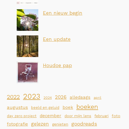
Een nieuw begin
Een update
Houdoe pap
2023
2022
2026
alledaags
2024
april
boeken
augustus
boek
beeld en geluid
december
foto
day zero project
door mijn lens
februari
goodreads
gelezen
fotografie
genieten