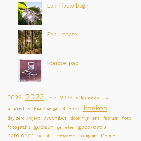
Een nieuw begin
Een update
Houdoe pap
2023
2022
2026
alledaags
2024
april
boeken
augustus
boek
beeld en geluid
december
foto
day zero project
door mijn lens
februari
goodreads
gelezen
fotografie
genieten
hardlopen
iPhone
herfst
instagram
Hipstamatic