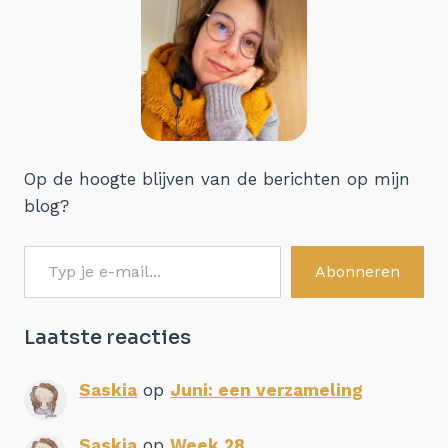
Op de hoogte blijven van de berichten op mijn
blog?
Typ je e-mail...
Abonneren
Laatste reacties
Saskia
op
Juni: een verzameling
Saskia
op
Week 28