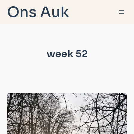
Doorgaan
Ons Auk
naar
inhoud
week 52