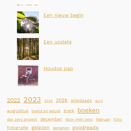
Een nieuw begin
Een update
Houdoe pap
2023
2022
2026
alledaags
2024
april
boeken
augustus
boek
beeld en geluid
december
foto
day zero project
door mijn lens
februari
goodreads
gelezen
fotografie
genieten