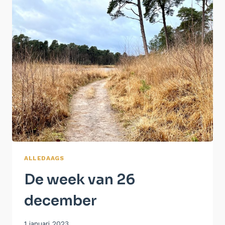
ALLEDAAGS
De week van 26
december
Door
1 januari 2023