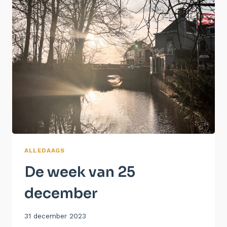
ALLEDAAGS
De week van 25
december
Door
31 december 2023
Aukje