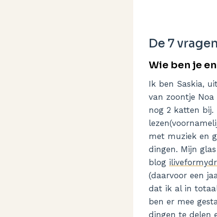
De 7 vragen
Wie ben je en
Ik ben Saskia, u
van zoontje Noa 
nog 2 katten bij
lezen(voornamelij
met muziek en ge
dingen. Mijn glas 
blog
iliveformy
(daarvoor een ja
dat ik al in tota
ben er mee gesta
dingen te delen e