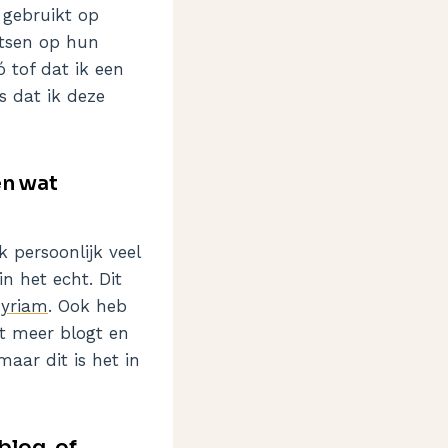
 gebruikt op
atsen op hun
ó tof dat ik een
s dat ik deze
en wat
 persoonlijk veel
n het echt. Dit
yriam
. Ook heb
et meer blogt en
aar dit is het in
blog, of