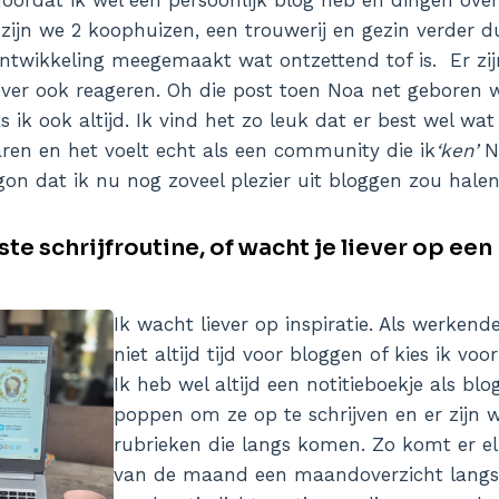
 zijn we 2 koophuizen, een trouwerij en gezin verder d
ontwikkeling meegemaakt wat ontzettend tof is. Er zij
ver ook reageren. Oh die post toen Noa net geboren w
 ik ook altijd. Ik vind het zo leuk dat er best wel wa
jaren en het voelt echt als een community die ik
‘ken’
N
gon dat ik nu nog zoveel plezier uit bloggen zou halen
ste schrijfroutine, of wacht je liever op e
Ik wacht liever op inspiratie. Als werken
niet altijd tijd voor bloggen of kies ik voo
Ik heb wel altijd een notitieboekje als bl
poppen om ze op te schrijven en er zijn 
rubrieken die langs komen. Zo komt er el
van de maand een maandoverzicht langs 