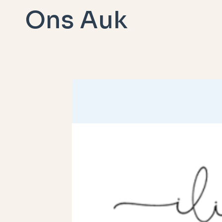
Doorgaan
Ons Auk
naar
inhoud