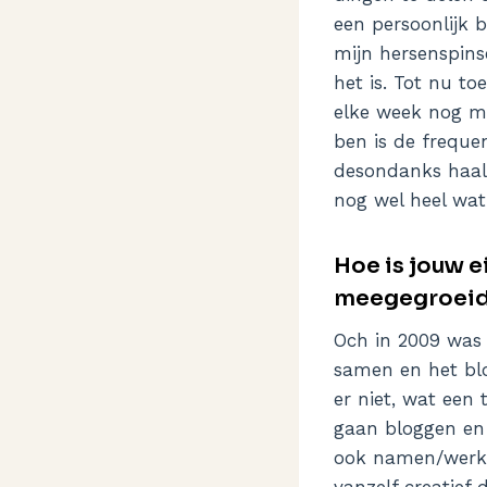
een persoonlijk b
mijn hersenspin
het is. Tot nu to
elke week nog me
ben is de frequ
desondanks haal i
nog wel heel wat 
Hoe is jouw e
meegegroei
Och in 2009 was
samen en het blo
er niet, wat een 
gaan bloggen en 
ook namen/werkge
vanzelf creatief 