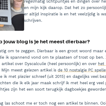
regelmatig lichtpuntjes en dingen over 
en mijn kijk daarop. Dat het zo persoonli
er altijd inspiratie is en het veelzijdig is 
schrijven.
 jouw blog is je het meest dierbaar?
astig om te zeggen. Dierbaar is een groot woord maar e
 die ik spannend vond om te plaatsen of trost op ben. 
 artikel over Dyscalculie (heel persoonlijk) en over
het 
. Mijn meest gelezen artikel is
de 10 nostalgie PC spelle
die ik met plezier schreef (uit 2015) en dagelijks veel 
chten die ik elk jaar maak schrijf ik met heel erg veel p
tjes zijn het een soort terugkijk dagboekjes geworden
ag las schoot me er toch nog een artikel te binnen. Oo