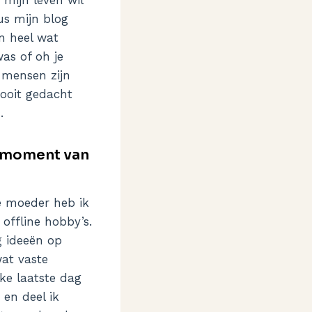
us mijn blog
n heel wat
as of oh je
t mensen zijn
ooit gedacht
.
en moment van
de moeder heb ik
r offline hobby’s.
og ideeën op
wat vaste
ke laatste dag
en deel ik