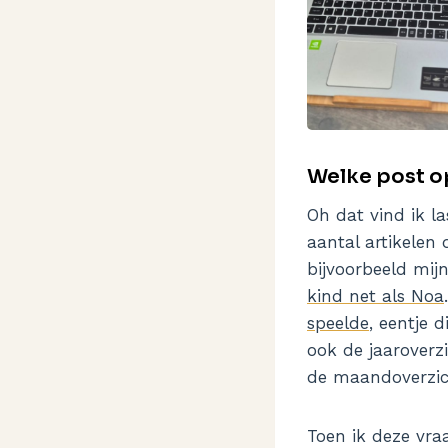
Welke post op
Oh dat vind ik l
aantal artikelen
bijvoorbeeld mijn
kind net als Noa
speelde
, eentje 
ook de jaaroverzi
de maandoverzich
Toen ik deze vra