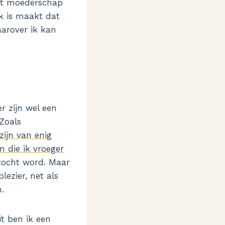
het moederschap
jk is maakt dat
waarover ik kan
r zijn wel een
Zoals
zijn van enig
n die ik vroeger
bezocht word. Maar
lezier, net als
.
it ben ik een