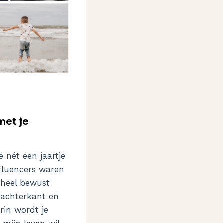
met je
nét een jaartje
fluencers waren
k heel bewust
e achterkant en
rin wordt je
 mijn leven wil