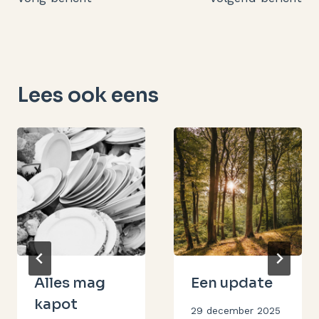
navigatie
Lees ook eens
Alles mag
Een update
kapot
Door
29 december 2025