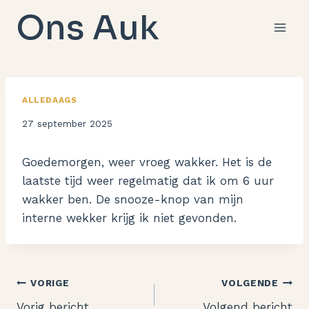
Doorgaan
Ons Auk
naar
inhoud
ALLEDAAGS
Door
27 september 2025
Aukje
Goedemorgen, weer vroeg wakker. Het is de
laatste tijd weer regelmatig dat ik om 6 uur
wakker ben. De snooze-knop van mijn
interne wekker krijg ik niet gevonden.
Bericht
VORIGE
VOLGENDE
Vorig bericht
Volgend bericht