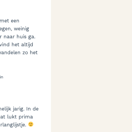
 met een
egen, weinig
r naar huis ga.
nd het altijd
wandelen zo het
in
ijk jarig. In de
at lukt prima
langlijstje.