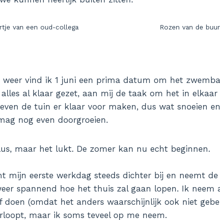
artje van een oud-collega
Rozen van de buu
e weer vind ik 1 juni een prima datum om het zwemb
 alles al klaar gezet, aan mij de taak om het in elkaar
l even de tuin er klaar voor maken, dus wat snoeien en
mag nog even doorgroeien.
klus, maar het lukt. De zomer kan nu echt beginnen.
 mijn eerste werkdag steeds dichter bij en neemt de 
weer spannend hoe het thuis zal gaan lopen. Ik neem al
lf doen (omdat het anders waarschijnlijk ook niet geb
erloopt, maar ik soms teveel op me neem.