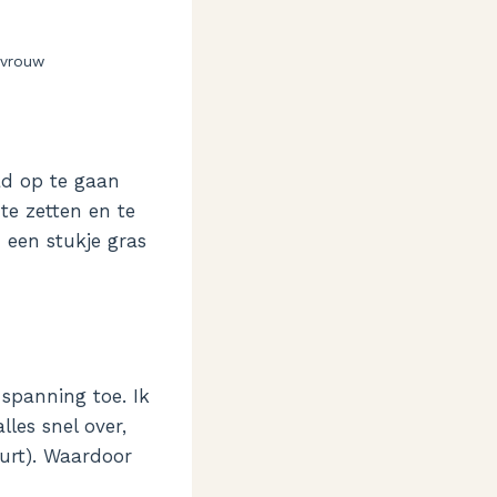
rvrouw
ad op te gaan
 te zetten en te
 een stukje gras
spanning toe. Ik
les snel over,
eurt). Waardoor