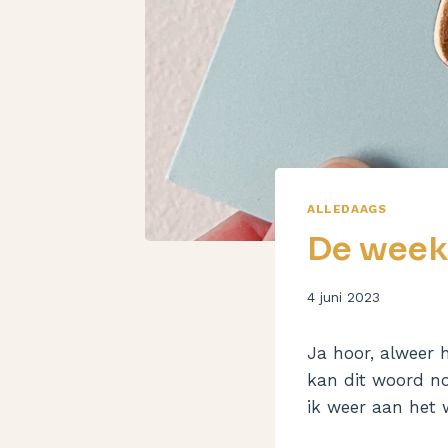
ALLEDAAGS
De week
Door
4 juni 2023
Aukje
Ja hoor, alweer 
kan dit woord no
ik weer aan het 