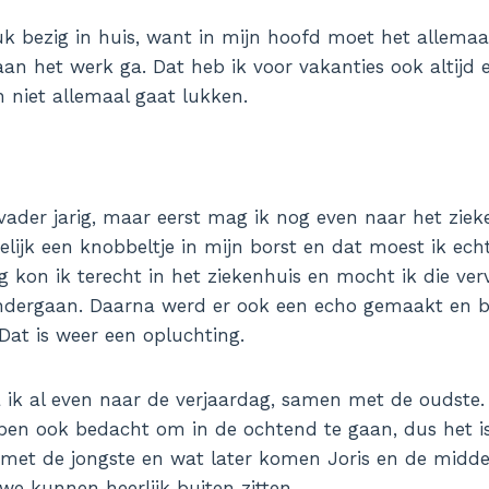
uk bezig in huis, want in mijn hoofd moet het allemaal
aan het werk ga. Dat heb ik voor vakanties ook altijd 
h niet allemaal gaat lukken.
vader jarig, maar eerst mag ik nog even naar het zieke
melijk een knobbeltje in mijn borst en dat moest ik ech
 kon ik terecht in het ziekenhuis en mocht ik die ver
ergaan. Daarna werd er ook een echo gemaakt en b
. Dat is weer een opluchting.
 ik al even naar de verjaardag, samen met de oudste
ben ook bedacht om in de ochtend te gaan, dus het is
met de jongste en wat later komen Joris en de middel
we kunnen heerlijk buiten zitten.