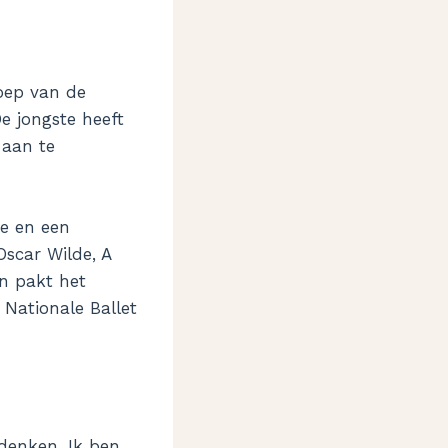
oep van de
De jongste heeft
 aan te
te en een
Oscar Wilde, A
an pakt het
 Nationale Ballet
 denken. Ik ben