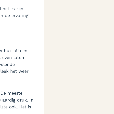
 netjes zijn
en de ervaring
nhuis. Al een
t even laten
velende
leek het weer
. De meeste
 aardig druk. In
ste ook. Het is