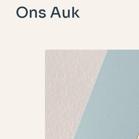
Doorgaan
Ons Auk
naar
inhoud