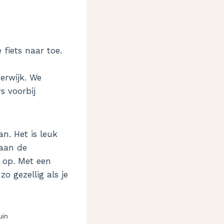
 fiets naar toe.
terwijk. We
s voorbij
n. Het is leuk
 aan de
 op. Met een
o gezellig als je
uin