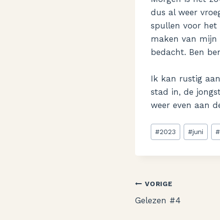
dus al weer vroe
spullen voor het
maken van mijn t
bedacht. Ben ben
Ik kan rustig aa
stad in, de jong
weer even aan de
Bericht
#
2023
#
juni
tags:
Bericht
VORIGE
Gelezen #4
navigatie