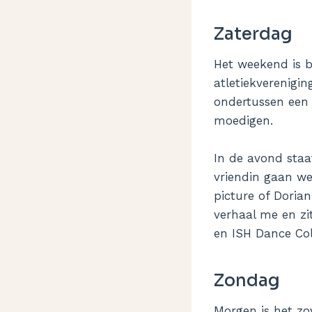
Zaterdag
Het weekend is 
atletiekverenigin
ondertussen een 
moedigen.
In de avond staa
vriendin gaan we
picture of Doria
verhaal me en zit
en ISH Dance Col
Zondag
Morgen is het zo