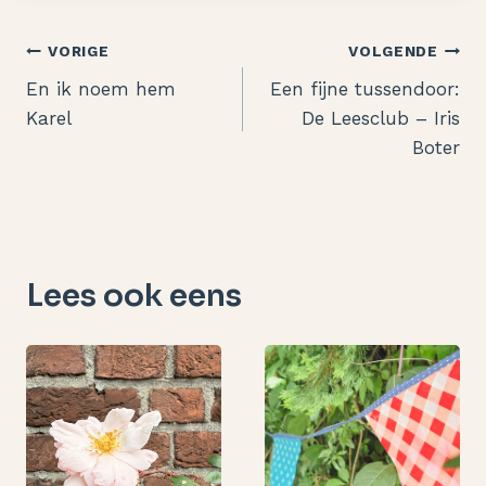
Bericht
VORIGE
VOLGENDE
En ik noem hem
Een fijne tussendoor:
navigatie
Karel
De Leesclub – Iris
Boter
Lees ook eens