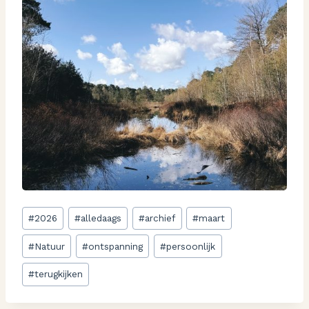
Bericht
#
2026
#
alledaags
#
archief
#
maart
tags:
#
Natuur
#
ontspanning
#
persoonlijk
#
terugkijken