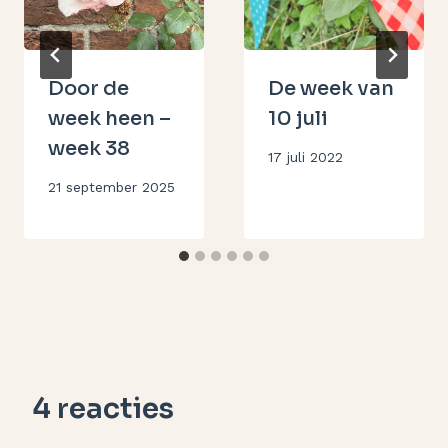
Door de
De week van
week heen –
10 juli
week 38
Door
17 juli 2022
Aukje
Door
21 september 2025
Aukje
4 reacties