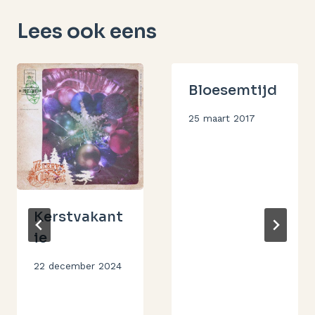
Lees ook eens
Bloesemtijd
Door
25 maart 2017
Aukje
Kerstvakant
ie
Door
22 december 2024
Aukje