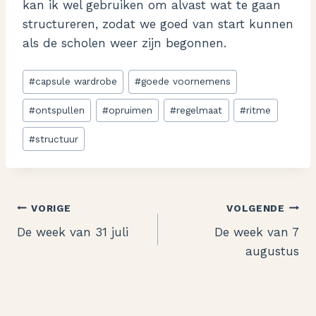
kan ik wel gebruiken om alvast wat te gaan
structureren, zodat we goed van start kunnen
als de scholen weer zijn begonnen.
Bericht
#
capsule wardrobe
#
goede voornemens
tags:
#
ontspullen
#
opruimen
#
regelmaat
#
ritme
#
structuur
Bericht
VORIGE
VOLGENDE
De week van 31 juli
De week van 7
navigatie
augustus