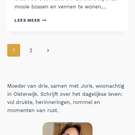
mooie bossen en vennen te wonen,…
7.
LEES MEER
HERFST
Paginanavigatie
Volgende
1
2
pagina
Moeder van drie, samen met Joris, woonachtig
in Oisterwijk. Schrijft over het dagelijkse leven:
vol drukte, herinneringen, rommel en
momenten van rust.