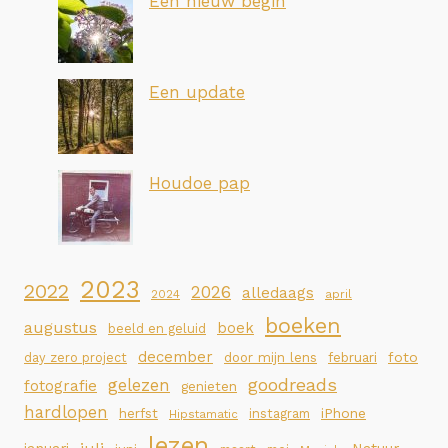
Een nieuw begin
Een update
Houdoe pap
2023
2022
2026
alledaags
2024
april
boeken
augustus
boek
beeld en geluid
december
foto
day zero project
door mijn lens
februari
goodreads
gelezen
fotografie
genieten
hardlopen
iPhone
herfst
instagram
Hipstamatic
lezen