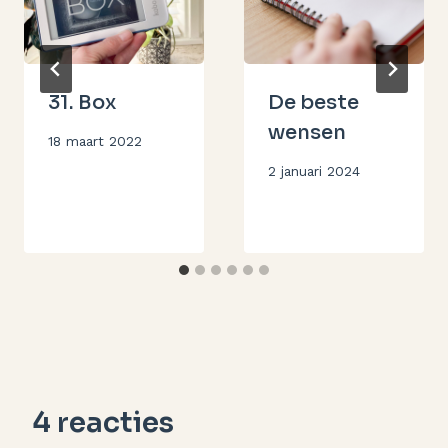
31. Box
De beste
wensen
Door
18 maart 2022
Aukje
Door
2 januari 2024
Aukje
4 reacties