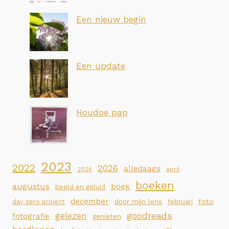
Een nieuw begin
Een update
Houdoe pap
2023
2022
2026
alledaags
2024
april
boeken
augustus
boek
beeld en geluid
december
foto
day zero project
door mijn lens
februari
goodreads
gelezen
fotografie
genieten