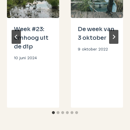
Week #23:
De week van
omhoog uit
3 oktober
de dip
Door
9 oktober 2022
Aukje
Door
10 juni 2024
Aukje