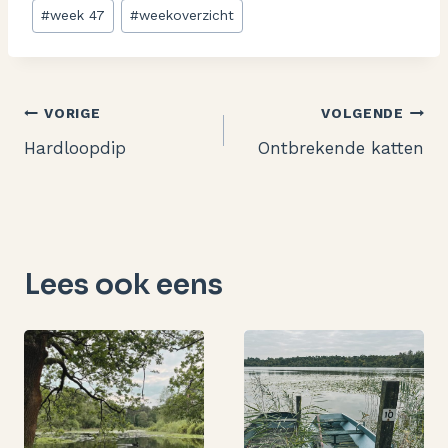
Bericht
#
week 47
#
weekoverzicht
tags:
Bericht
VORIGE
VOLGENDE
Hardloopdip
Ontbrekende katten
navigatie
Lees ook eens