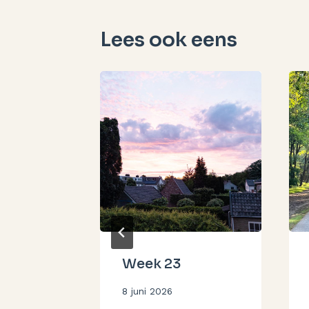
Lees ook eens
van 10
Week 23
Door
8 juni 2026
Aukje