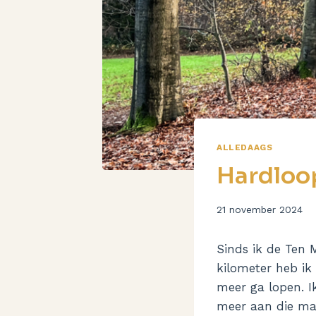
ALLEDAAGS
Hardloo
Door
21 november 2024
Aukje
Sinds ik de Ten 
kilometer heb ik
meer ga lopen. I
meer aan die ma