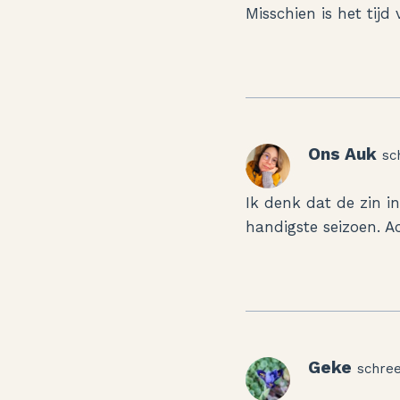
Misschien is het tij
Ons Auk
sc
Ik denk dat de zin i
handigste seizoen. A
Geke
schree