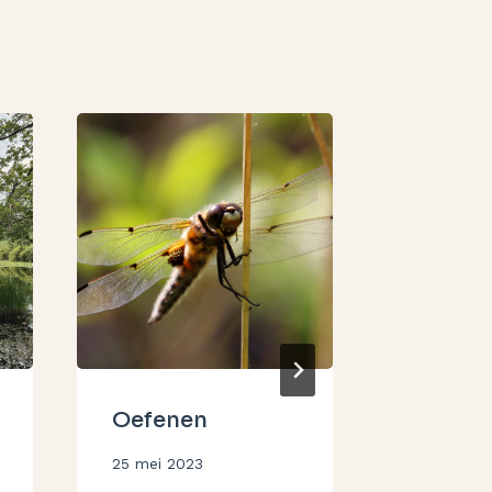
Oefenen
Op bez
Berlijn
Door
25 mei 2023
Aukje