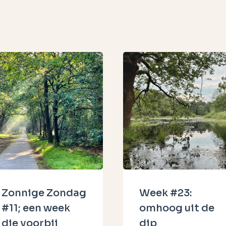
Zonnige Zondag
Week #23:
#11; een week
omhoog uit de
die voorbij
dip