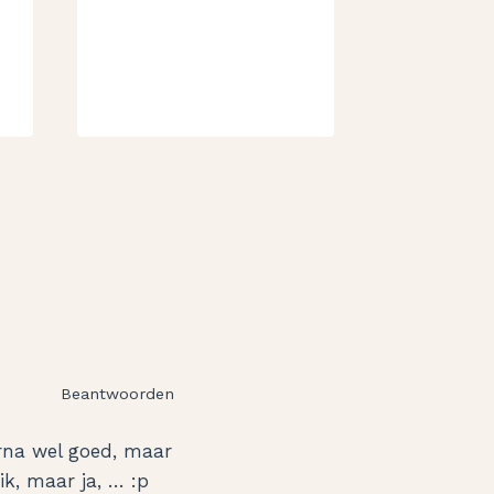
Door
20 januari
Aukje
Beantwoorden
erna wel goed, maar
ik, maar ja, … :p