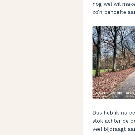
nog wel wil make
zo’n behoefte aa
Dus heb ik nu ook
stok achter de d
veel bijdraagt a