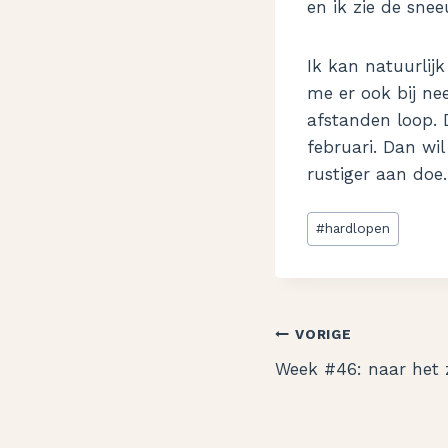
en ik zie de sne
Ik kan natuurlij
me er ook bij ne
afstanden loop. 
februari. Dan wil
rustiger aan doe
Bericht
#
hardlopen
tags:
Bericht
VORIGE
Week #46: naar het 
navigatie