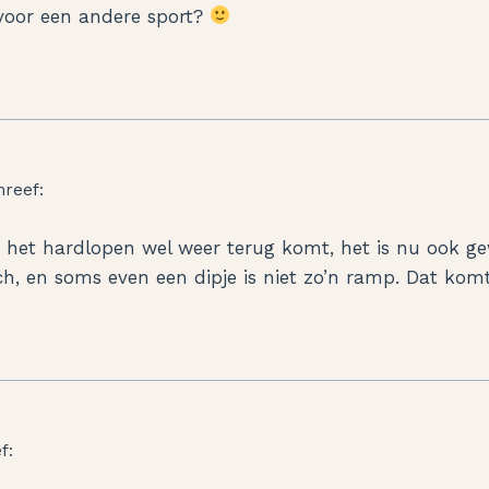
d voor een andere sport?
hreef:
n het hardlopen wel weer terug komt, het is nu ook g
ch, en soms even een dipje is niet zo’n ramp. Dat kom
f: