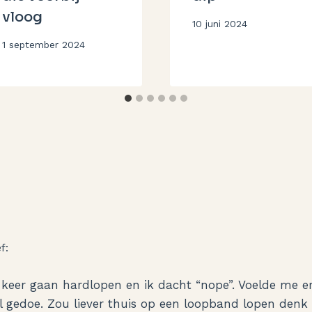
vloog
Door
10 juni 2024
Aukje
Door
1 september 2024
Aukje
f:
1 keer gaan hardlopen en ik dacht “nope”. Voelde me 
el gedoe. Zou liever thuis op een loopband lopen denk 