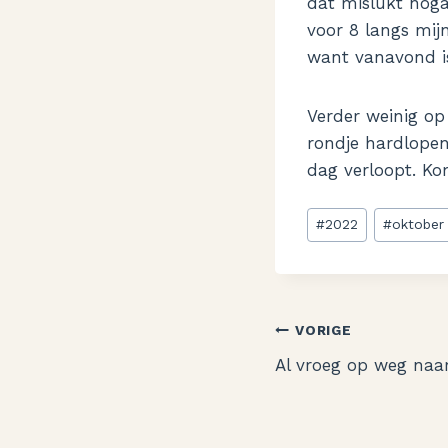
dat mislukt noga
voor 8 langs mij
want vanavond is
Verder weinig o
rondje hardlopen,
dag verloopt. Ko
Bericht
#
2022
#
oktober
tags:
Bericht
VORIGE
Al vroeg op weg naar
navigatie