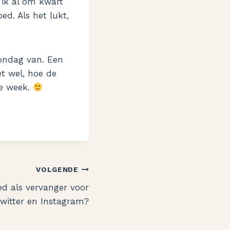
 ik al om kwart
d. Als het lukt,
ondag van. Een
et wel, hoe de
je week.
VOLGENDE
ed als vervanger voor
witter en Instagram?