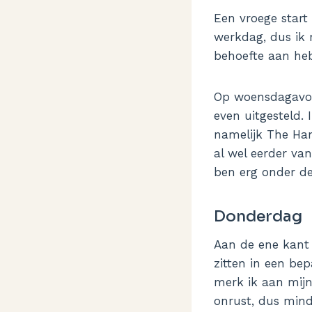
Een vroege start
werkdag, dus ik 
behoefte aan heb
Op woensdagavon
even uitgesteld.
namelijk The Han
al wel eerder va
ben erg onder de
Donderdag
Aan de ene kant 
zitten in een be
merk ik aan mijn
onrust, dus mind