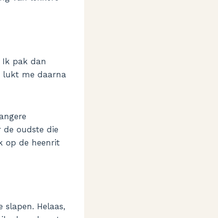
 Ik pak dan
t lukt me daarna
langere
 de oudste die
ik op de heenrit
 slapen. Helaas,