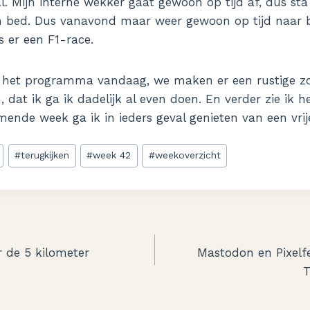
l. Mijn interne wekker gaat gewoon op tijd af, dus sta
n bed. Dus vanavond maar weer gewoon op tijd naar be
 er een F1-race.
p het programma vandaag, we maken er een rustige z
 dat ik ga ik dadelijk al even doen. En verder zie ik h
mende week ga ik in ieders geval genieten van een vri
#
terugkijken
#
week 42
#
weekoverzicht
 de 5 kilometer
Mastodon en Pixelf
T