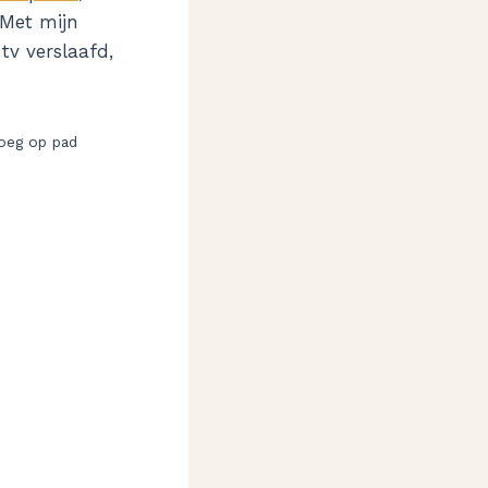
 Met mijn
tv verslaafd,
roeg op pad