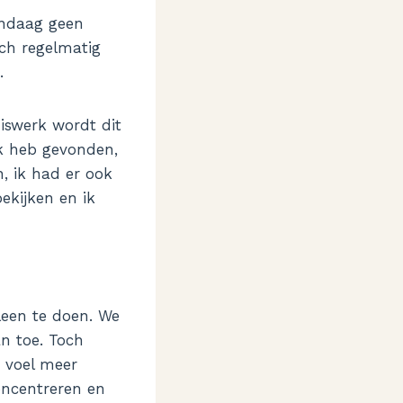
andaag geen
och regelmatig
.
iswerk wordt dit
ek heb gevonden,
, ik had er ook
ekijken en ik
leen te doen. We
n toe. Toch
, voel meer
oncentreren en