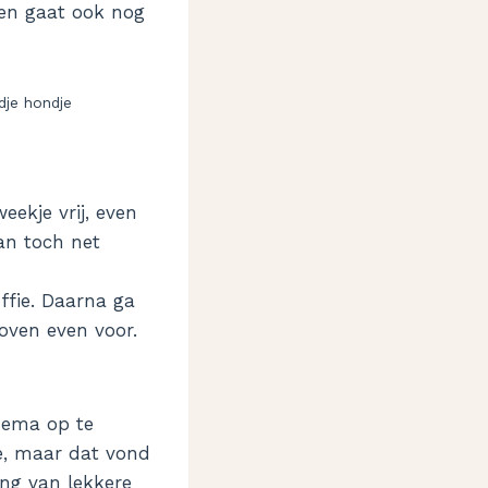
apen gaat ook nog
dje hondje
eekje vrij, even
dan toch net
ffie. Daarna ga
oven even voor.
Hema op te
e, maar dat vond
ing van lekkere