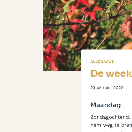
ALLEDAAGS
De week 
Door
23 oktober 2022
Aukje
Maandag
Zondagochtend. v
hem weg te breng