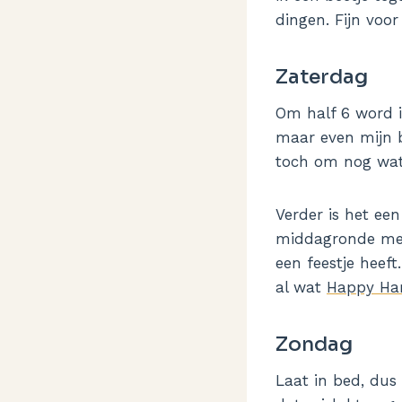
dingen. Fijn voo
Zaterdag
Om half 6 word i
maar even mijn b
toch om nog wat t
Verder is het ee
middagronde met 
een feestje heeft
al wat
Happy Ha
Zondag
Laat in bed, dus