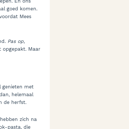
oepen. En ons
aal goed komen.
 voordat Mees
nd.
Pas op,
dt opgepakt. Maar
l genieten met
 dan, helemaal
 de herfst.
 hebben zich na
ok-pasta
, die