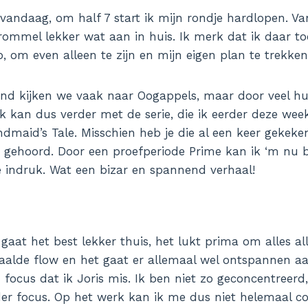
 vandaag, om half 7 start ik mijn rondje hardlopen. V
rommel lekker wat aan in huis. Ik merk dat ik daar t
, om even alleen te zijn en mijn eigen plan te trekken
d kijken we vaak naar Oogappels, maar door veel hu
 Ik kan dus verder met de serie, die ik eerder deze we
dmaid’s Tale. Misschien heb je die al een keer gekeken
n gehoord. Door een proefperiode Prime kan ik ‘m nu b
 indruk. Wat een bizar en spannend verhaal!
gaat het best lekker thuis, het lukt prima om alles al
paalde flow en het gaat er allemaal wel ontspannen aa
 focus dat ik Joris mis. Ik ben niet zo geconcentreerd
er focus. Op het werk kan ik me dus niet helemaal c