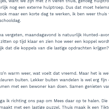
jes, want we zijn met z’n vieren thuis, genoeg hulptr
rlijk nog een externe hulptroep. Dus dat moet helem
ook maar een korte dag te werken, ik ben weer thuis
 schooldag.
jna vergeten, maandagavond is natuurlijk Hunted-avo
 zitten op tijd klaar en zien hoe weer een koppel wor
lijk dat die koppels van die lastige opdrachten krijgen?
zo’n warm weer, wat voelt dat vreemd. Maar het is we
kleuren buiten. Lekker buiten wandelen is wel erg fijn
 samen met een bewoner kan doen. Samen genieten van
ga ik richting ons pap om Mees daar op te halen. Die
maakt met een lastige puzzel. Thuis maak ik een
Tikt