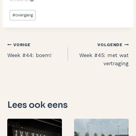
Bericht
#
overgang
tags:
Bericht
VORIGE
VOLGENDE
Week #44: boem!
Week #45: met wat
navigatie
vertraging
Lees ook eens