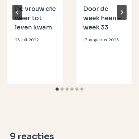
De vrouw die
Door de
weer tot
week heen –
leven kwam
week 33
Door
26 juli 2022
Door
17 augustus 2025
Aukje
Aukje
9 reacties