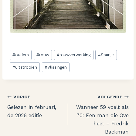
Bericht
#
ouders
#
rouw
#
rouwverwerking
#
Spanje
tags:
#
uitstrooien
#
Vlissingen
Bericht
VORIGE
VOLGENDE
Gelezen in februari,
Wanneer 59 voelt als
navigatie
de 2026 editie
70: Een man die Ove
heet – Fredrik
Backman