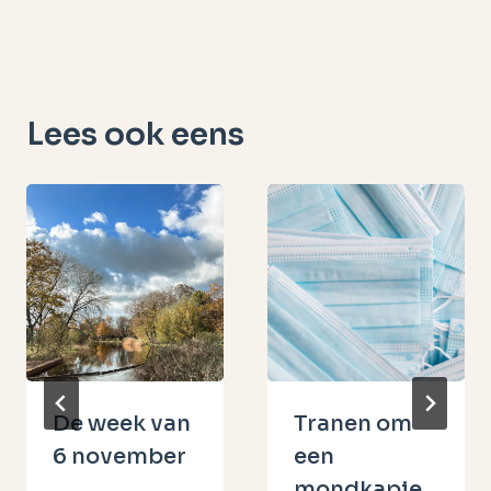
Lees ook eens
De week van
Tranen om
6 november
een
mondkapje