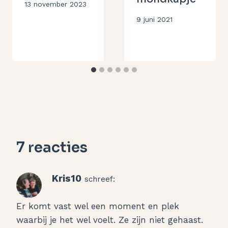
Door
13 november 2023
Aukje
Door
9 juni 2021
Aukje
7 reacties
Kris10
schreef:
Er komt vast wel een moment en plek
waarbij je het wel voelt. Ze zijn niet gehaast.