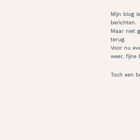
Doorgaan
naar
Mijn blog 
inhoud
berichten.
Maar niet g
terug.
Voor nu ev
weer, fijn
Toch een b