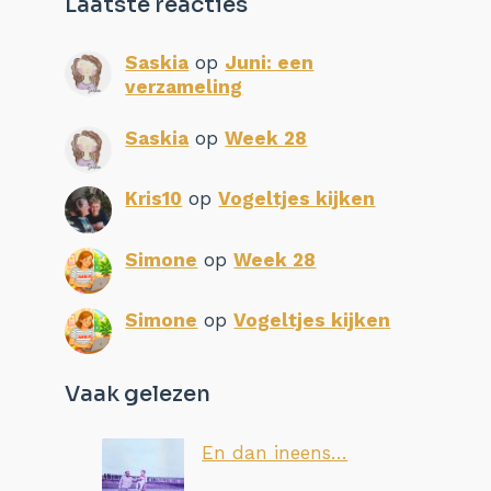
Laatste reacties
Saskia
op
Juni: een
verzameling
Saskia
op
Week 28
Kris10
op
Vogeltjes kijken
Simone
op
Week 28
Simone
op
Vogeltjes kijken
Vaak gelezen
En dan ineens…