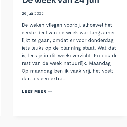
De week van 24 juli
Door
26 juli 2022
Aukje
De weken vliegen voorbij, alhoewel het
eerste deel van de week wat langzamer
lijkt te gaan, omdat er voor donderdag
iets leuks op de planning staat. Wat dat
is, lees je in dit weekoverzicht. En ook de
rest van de week natuurlijk. Maandag
Op maandag ben ik vaak vrij, het voelt
dan als een extra…
DE
LEES MEER
WEEK
VAN
24
JULI