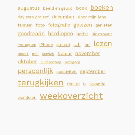
boeken
augustus
boek
beeld en geluid
december
day zero project
door mijn lens
gelezen
fotografie
foto
februari
genieten
goodreads
hardlopen
herfst
Hipstamatic
lezen
juli
januari
iPhone
juni
instagram
november
Natuur
maart
mei
Muziek
oktober
overgang
ouderenzorg
persoonlijk
september
positiviteit
terugkijken
thriller
vakantie
tv
weekoverzicht
wandelen