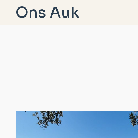
Doorgaan
Ons Auk
naar
inhoud