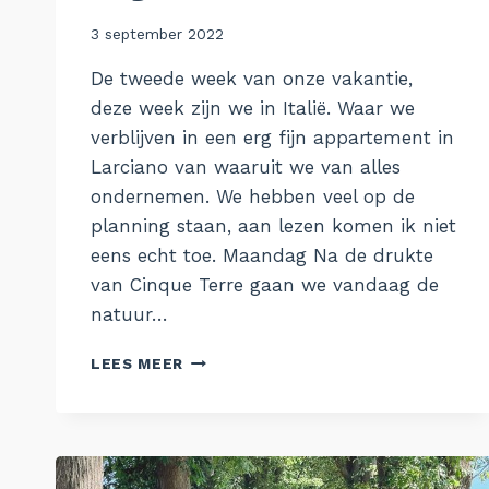
Door
3 september 2022
Aukje
De tweede week van onze vakantie,
deze week zijn we in Italië. Waar we
verblijven in een erg fijn appartement in
Larciano van waaruit we van alles
ondernemen. We hebben veel op de
planning staan, aan lezen komen ik niet
eens echt toe. Maandag Na de drukte
van Cinque Terre gaan we vandaag de
natuur…
DE
LEES MEER
WEEK
VAN
22
AUGUSTUS