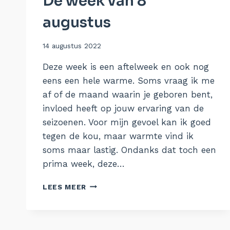
De week van 8
augustus
Door
14 augustus 2022
Aukje
Deze week is een aftelweek en ook nog
eens een hele warme. Soms vraag ik me
af of de maand waarin je geboren bent,
invloed heeft op jouw ervaring van de
seizoenen. Voor mijn gevoel kan ik goed
tegen de kou, maar warmte vind ik
soms maar lastig. Ondanks dat toch een
prima week, deze…
DE
LEES MEER
WEEK
VAN
8
AUGUSTUS