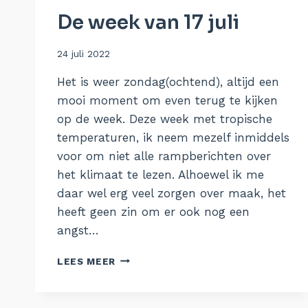
De week van 17 juli
Door
24 juli 2022
Aukje
Het is weer zondag(ochtend), altijd een
mooi moment om even terug te kijken
op de week. Deze week met tropische
temperaturen, ik neem mezelf inmiddels
voor om niet alle rampberichten over
het klimaat te lezen. Alhoewel ik me
daar wel erg veel zorgen over maak, het
heeft geen zin om er ook nog een
angst…
DE
LEES MEER
WEEK
VAN
17