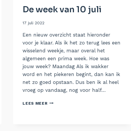
De week van 10 juli
Door
17 juli 2022
Aukje
Een nieuw overzicht staat hieronder
voor je klaar. Als ik het zo terug lees een
wisselend weekje, maar overal het
algemeen een prima week. Hoe was
jouw week? Maandag Als ik wakker
word en het piekeren begint, dan kan ik
net zo goed opstaan. Dus ben ik al heel
vroeg op vandaag, nog voor half…
DE
LEES MEER
WEEK
VAN
10
JULI