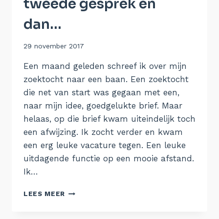
tweede gesprek en
dan…
Door
29 november 2017
Aukje
Een maand geleden schreef ik over mijn
zoektocht naar een baan. Een zoektocht
die net van start was gegaan met een,
naar mijn idee, goedgelukte brief. Maar
helaas, op die brief kwam uiteindelijk toch
een afwijzing. Ik zocht verder en kwam
een erg leuke vacature tegen. Een leuke
uitdagende functie op een mooie afstand.
Ik…
EEN
LEES MEER
EERSTE
GESPREK,