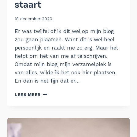
staart
Door
18 december 2020
Aukje
Er was twijfel of ik dit wel op mijn blog
zou gaan plaatsen. Want dit is wel heel
persoonlijk en raakt me zo erg. Maar het
helpt om het van me af te schrijven.
Omdat mijn blog mijn verzamelplek is
van alles, wilde ik het ook hier plaatsen.
En dan is het fijn dat er…
HET
LEES MEER
VENIJN
ZIT
‘M
IN
DE
STAART