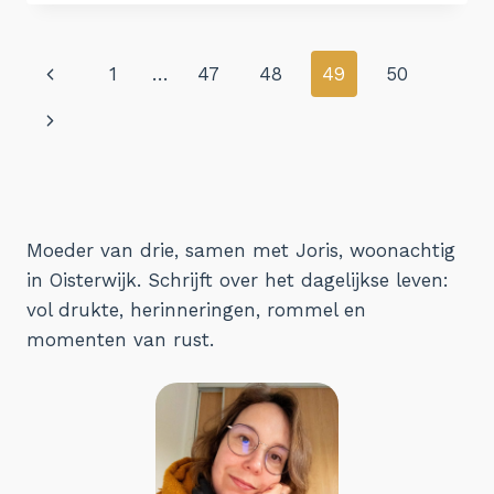
WAT
TE
PLANNEN
Paginanavigatie
Vorige
1
…
47
48
49
50
IN
2018
pagina
Volgende
pagina
Moeder van drie, samen met Joris, woonachtig
in Oisterwijk. Schrijft over het dagelijkse leven:
vol drukte, herinneringen, rommel en
momenten van rust.