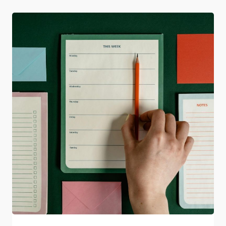
EEN
TWEEDE
GESPREK
EN
DAN…