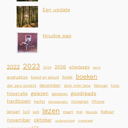
Een update
Houdoe pap
2023
2022
2026
alledaags
2024
april
boeken
augustus
boek
beeld en geluid
december
foto
day zero project
door mijn lens
februari
goodreads
gelezen
fotografie
genieten
hardlopen
iPhone
herfst
instagram
Hipstamatic
lezen
juli
januari
Natuur
juni
maart
mei
Muziek
november
oktober
overgang
ouderenzorg