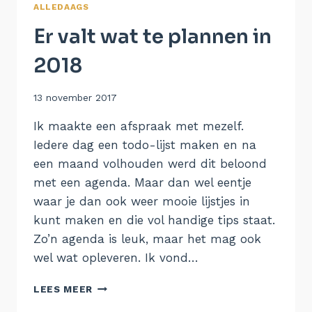
ALLEDAAGS
Er valt wat te plannen in
2018
Door
13 november 2017
Aukje
Ik maakte een afspraak met mezelf.
Iedere dag een todo-lijst maken en na
een maand volhouden werd dit beloond
met een agenda. Maar dan wel eentje
waar je dan ook weer mooie lijstjes in
kunt maken en die vol handige tips staat.
Zo’n agenda is leuk, maar het mag ook
wel wat opleveren. Ik vond…
ER
LEES MEER
VALT