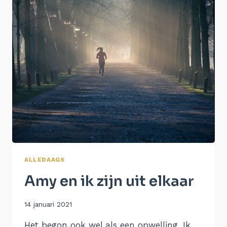
ALLEDAAGS
Amy en ik zijn uit elkaar
Door
14 januari 2021
Aukje
Het begon ook wel als een opwelling. Ik