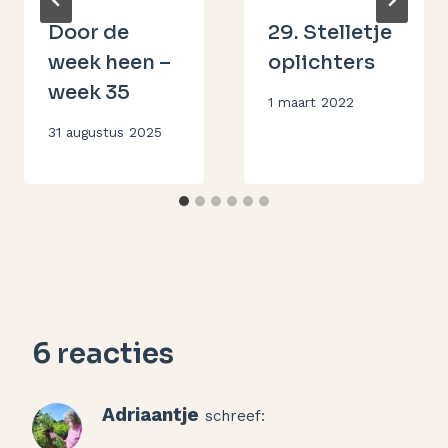
Door de
29. Stelletje
week heen –
oplichters
week 35
Door
1 maart 2022
Aukje
Door
31 augustus 2025
Aukje
6 reacties
Adriaantje
schreef: